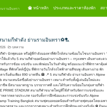
หน้าหลัก
ประเภทและราคาห้องพัก
สถาน
ย่านรามอินทรา
สนามกีฬาดัง ย่านรามอินทรา⚽🏸
2026
บทความ
กีฬา นักฟุตบอล หรือผู้ที่กำลังมองหาที่พักใกล้สนามซ้อมในโซนรามอินทรา 
มาให้แล้วกับ 5 สนามกีฬายอดนิยมย่านรามอินทรา – กรุงเทพฯ เดินทางสะดว
สำหรับการซ้อม แข่งขัน และพักผ่อนในวันสำคัญ พร้อมแนะนำที่พักราคาคุ้มค
llage ที่พักสไตล์ญี่ปุ่น ที่พักรายวันใกล้รถไฟฟ้าสายสีชมพู เดินทางง่าย พัก
าเริ่มต้นเพียง 890 บาท/คืน 🏨 📍 5 สนามกีฬาดัง ย่านรามอินทรา Alpine
b สนามเทนนิสชื่อดังย่านรามอินทรา เหมาะสำหรับทั้งผู้เล่นมือใหม่และ
ออาชีพ มีสนามมาตรฐาน บรรยากาศดี และได้รับความนิยมในกลุ่มสายกีฬา
E PRIME STADIUM สนามกีฬาขนาดใหญ่ที่ใช้สำหรับจัดการแข่งขันและ
ฬาหลากหลายประเภท รองรับทั้งการฝึกซ้อมและการแข่งขันจริง Alpine
 Camp Training Bangkok สนามฟุตบอลยอดนิยมสำหรับสายฟุตบอลโดยเฉพ
ฝึกซ้อมมาตรฐาน และบรรยากาศเหมาะสำหรับการฝึกทักษะอย่างจริงจัง ⚽ Pan