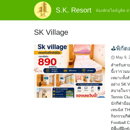
Skip
S.K. Resort
to
ห้องพักสไตล์บูติค 
content
SK Village
⛳พิกัด
May 9, 
สำหรับสาย
นี้เรารวม
เหมาะทั้ง
อย่าง SK Vi
สบายในราค
Tennis Clu
นักกีฬามื
เทนนิส TH
กิจกรรมกี
Football
มีพื้นที่