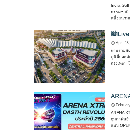
Indra Gol
ธรรมชาติ 
หนึ่งสนาม
🏙️Liv
April 25
ย่านรามอิน
มูนิตี้มอล
กรุงเทพฯ 
ARENA
Februar
ARENA XT
กุมภาพันธ์
แบบ OPEN ไ