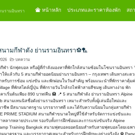
หน้าหลัก
ประเภทและราคาห้องพัก
สถาน
ย่านรามอินทรา
สนามกีฬาดัง ย่านรามอินทรา⚽🏸
2026
บทความ
กีฬา นักฟุตบอล หรือผู้ที่กำลังมองหาที่พักใกล้สนามซ้อมในโซนรามอินทรา 
มาให้แล้วกับ 5 สนามกีฬายอดนิยมย่านรามอินทรา – กรุงเทพฯ เดินทางสะดว
สำหรับการซ้อม แข่งขัน และพักผ่อนในวันสำคัญ พร้อมแนะนำที่พักราคาคุ้มค
llage ที่พักสไตล์ญี่ปุ่น ที่พักรายวันใกล้รถไฟฟ้าสายสีชมพู เดินทางง่าย พัก
าเริ่มต้นเพียง 890 บาท/คืน 🏨 📍 5 สนามกีฬาดัง ย่านรามอินทรา Alpine
b สนามเทนนิสชื่อดังย่านรามอินทรา เหมาะสำหรับทั้งผู้เล่นมือใหม่และ
ออาชีพ มีสนามมาตรฐาน บรรยากาศดี และได้รับความนิยมในกลุ่มสายกีฬา
E PRIME STADIUM สนามกีฬาขนาดใหญ่ที่ใช้สำหรับจัดการแข่งขันและ
ฬาหลากหลายประเภท รองรับทั้งการฝึกซ้อมและการแข่งขันจริง Alpine
 Camp Training Bangkok สนามฟุตบอลยอดนิยมสำหรับสายฟุตบอลโดยเฉพ
ฝึกซ้อมมาตรฐาน และบรรยากาศเหมาะสำหรับการฝึกทักษะอย่างจริงจัง ⚽ Pan