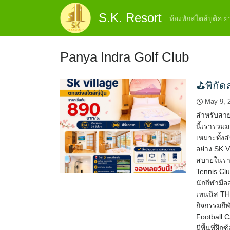
Skip
S.K. Resort
to
ห้องพักสไตล์บูติค 
content
Panya Indra Golf Club
⛳พิกัด
May 9, 
สำหรับสาย
นี้เรารวม
เหมาะทั้ง
อย่าง SK Vi
สบายในราค
Tennis Clu
นักกีฬามื
เทนนิส TH
กิจกรรมกี
Football
มีพื้นที่