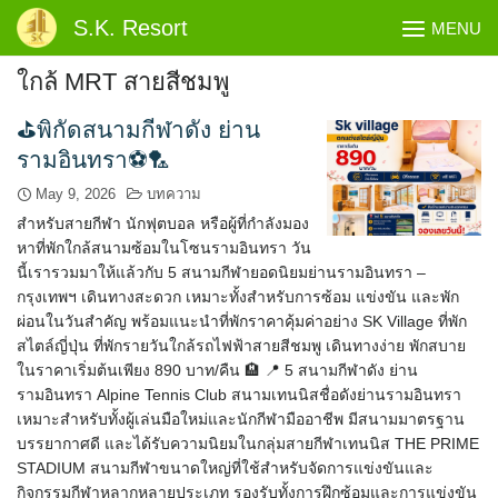
Skip
S.K. Resort
MENU
to
content
ใกล้ MRT สายสีชมพู
⛳พิกัดสนามกีฬาดัง ย่าน
รามอินทรา⚽🏸
May 9, 2026
บทความ
สำหรับสายกีฬา นักฟุตบอล หรือผู้ที่กำลังมอง
หาที่พักใกล้สนามซ้อมในโซนรามอินทรา วัน
นี้เรารวมมาให้แล้วกับ 5 สนามกีฬายอดนิยมย่านรามอินทรา –
กรุงเทพฯ เดินทางสะดวก เหมาะทั้งสำหรับการซ้อม แข่งขัน และพัก
ผ่อนในวันสำคัญ พร้อมแนะนำที่พักราคาคุ้มค่าอย่าง SK Village ที่พัก
สไตล์ญี่ปุ่น ที่พักรายวันใกล้รถไฟฟ้าสายสีชมพู เดินทางง่าย พักสบาย
ในราคาเริ่มต้นเพียง 890 บาท/คืน 🏨 📍 5 สนามกีฬาดัง ย่าน
รามอินทรา Alpine Tennis Club สนามเทนนิสชื่อดังย่านรามอินทรา
เหมาะสำหรับทั้งผู้เล่นมือใหม่และนักกีฬามืออาชีพ มีสนามมาตรฐาน
บรรยากาศดี และได้รับความนิยมในกลุ่มสายกีฬาเทนนิส THE PRIME
STADIUM สนามกีฬาขนาดใหญ่ที่ใช้สำหรับจัดการแข่งขันและ
กิจกรรมกีฬาหลากหลายประเภท รองรับทั้งการฝึกซ้อมและการแข่งขัน