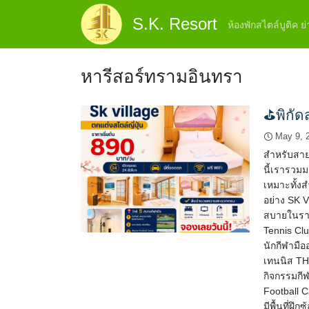
Skip
S.K. Resort
to
ห้องพักสไตล์บูติค 
content
หารีสอร์ทรามอินทรา
⛳พิกัด
May 9, 
สำหรับสาย
นี้เรารวม
เหมาะทั้ง
อย่าง SK Vi
สบายในราค
Tennis Clu
นักกีฬามื
เทนนิส TH
กิจกรรมกี
Football
มีพื้นที่