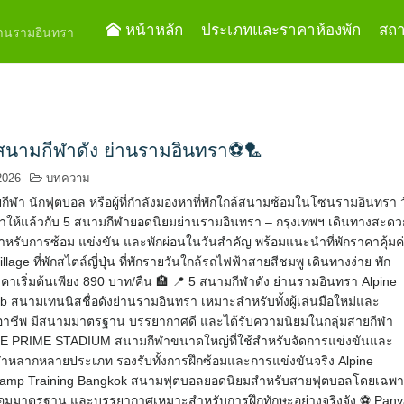
หน้าหลัก
ประเภทและราคาห้องพัก
สถาน
ย่านรามอินทรา
สนามกีฬาดัง ย่านรามอินทรา⚽🏸
2026
บทความ
กีฬา นักฟุตบอล หรือผู้ที่กำลังมองหาที่พักใกล้สนามซ้อมในโซนรามอินทรา 
มาให้แล้วกับ 5 สนามกีฬายอดนิยมย่านรามอินทรา – กรุงเทพฯ เดินทางสะดว
สำหรับการซ้อม แข่งขัน และพักผ่อนในวันสำคัญ พร้อมแนะนำที่พักราคาคุ้มค
llage ที่พักสไตล์ญี่ปุ่น ที่พักรายวันใกล้รถไฟฟ้าสายสีชมพู เดินทางง่าย พัก
าเริ่มต้นเพียง 890 บาท/คืน 🏨 📍 5 สนามกีฬาดัง ย่านรามอินทรา Alpine
b สนามเทนนิสชื่อดังย่านรามอินทรา เหมาะสำหรับทั้งผู้เล่นมือใหม่และ
ออาชีพ มีสนามมาตรฐาน บรรยากาศดี และได้รับความนิยมในกลุ่มสายกีฬา
E PRIME STADIUM สนามกีฬาขนาดใหญ่ที่ใช้สำหรับจัดการแข่งขันและ
ฬาหลากหลายประเภท รองรับทั้งการฝึกซ้อมและการแข่งขันจริง Alpine
 Camp Training Bangkok สนามฟุตบอลยอดนิยมสำหรับสายฟุตบอลโดยเฉพ
ฝึกซ้อมมาตรฐาน และบรรยากาศเหมาะสำหรับการฝึกทักษะอย่างจริงจัง ⚽ Pan