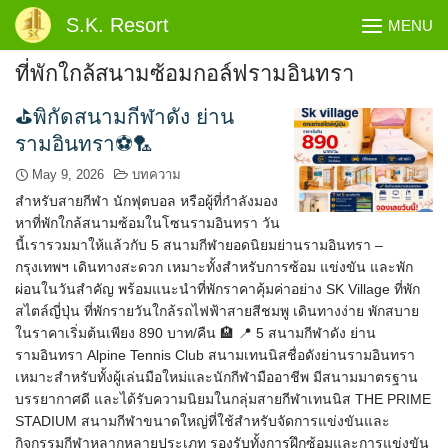
Skip
S.K. Resort
MENU
to
content
ที่พักใกล้สนามซ้อมกอล์ฟรามอินทรา
⛳พิกัดสนามกีฬาดัง ย่าน
รามอินทรา⚽🏸
May 9, 2026
บทความ
สำหรับสายกีฬา นักฟุตบอล หรือผู้ที่กำลังมอง
หาที่พักใกล้สนามซ้อมในโซนรามอินทรา วัน
นี้เรารวมมาให้แล้วกับ 5 สนามกีฬายอดนิยมย่านรามอินทรา –
กรุงเทพฯ เดินทางสะดวก เหมาะทั้งสำหรับการซ้อม แข่งขัน และพัก
ผ่อนในวันสำคัญ พร้อมแนะนำที่พักราคาคุ้มค่าอย่าง SK Village ที่พัก
สไตล์ญี่ปุ่น ที่พักรายวันใกล้รถไฟฟ้าสายสีชมพู เดินทางง่าย พักสบาย
ในราคาเริ่มต้นเพียง 890 บาท/คืน 🏨 📍 5 สนามกีฬาดัง ย่าน
รามอินทรา Alpine Tennis Club สนามเทนนิสชื่อดังย่านรามอินทรา
เหมาะสำหรับทั้งผู้เล่นมือใหม่และนักกีฬามืออาชีพ มีสนามมาตรฐาน
บรรยากาศดี และได้รับความนิยมในกลุ่มสายกีฬาเทนนิส THE PRIME
STADIUM สนามกีฬาขนาดใหญ่ที่ใช้สำหรับจัดการแข่งขันและ
กิจกรรมกีฬาหลากหลายประเภท รองรับทั้งการฝึกซ้อมและการแข่งขัน