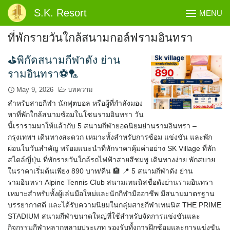
Skip
S.K. Resort
MENU
to
content
ที่พักรายวันใกล้สนามกอล์ฟรามอินทรา
⛳พิกัดสนามกีฬาดัง ย่าน
รามอินทรา⚽🏸
May 9, 2026
บทความ
สำหรับสายกีฬา นักฟุตบอล หรือผู้ที่กำลังมอง
หาที่พักใกล้สนามซ้อมในโซนรามอินทรา วัน
นี้เรารวมมาให้แล้วกับ 5 สนามกีฬายอดนิยมย่านรามอินทรา –
กรุงเทพฯ เดินทางสะดวก เหมาะทั้งสำหรับการซ้อม แข่งขัน และพัก
ผ่อนในวันสำคัญ พร้อมแนะนำที่พักราคาคุ้มค่าอย่าง SK Village ที่พัก
สไตล์ญี่ปุ่น ที่พักรายวันใกล้รถไฟฟ้าสายสีชมพู เดินทางง่าย พักสบาย
ในราคาเริ่มต้นเพียง 890 บาท/คืน 🏨 📍 5 สนามกีฬาดัง ย่าน
รามอินทรา Alpine Tennis Club สนามเทนนิสชื่อดังย่านรามอินทรา
เหมาะสำหรับทั้งผู้เล่นมือใหม่และนักกีฬามืออาชีพ มีสนามมาตรฐาน
บรรยากาศดี และได้รับความนิยมในกลุ่มสายกีฬาเทนนิส THE PRIME
STADIUM สนามกีฬาขนาดใหญ่ที่ใช้สำหรับจัดการแข่งขันและ
กิจกรรมกีฬาหลากหลายประเภท รองรับทั้งการฝึกซ้อมและการแข่งขัน