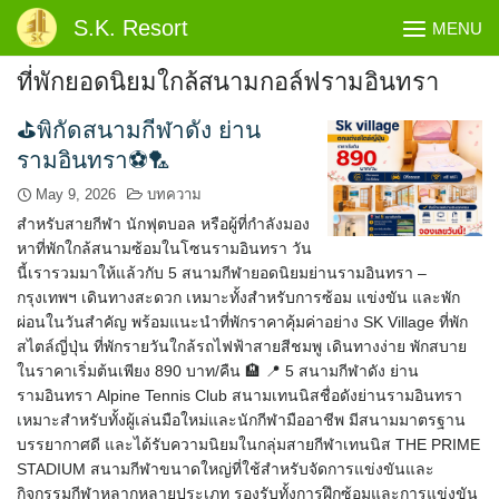
Skip
S.K. Resort
MENU
to
content
ที่พักยอดนิยมใกล้สนามกอล์ฟรามอินทรา
⛳พิกัดสนามกีฬาดัง ย่าน
รามอินทรา⚽🏸
May 9, 2026
บทความ
สำหรับสายกีฬา นักฟุตบอล หรือผู้ที่กำลังมอง
หาที่พักใกล้สนามซ้อมในโซนรามอินทรา วัน
นี้เรารวมมาให้แล้วกับ 5 สนามกีฬายอดนิยมย่านรามอินทรา –
กรุงเทพฯ เดินทางสะดวก เหมาะทั้งสำหรับการซ้อม แข่งขัน และพัก
ผ่อนในวันสำคัญ พร้อมแนะนำที่พักราคาคุ้มค่าอย่าง SK Village ที่พัก
สไตล์ญี่ปุ่น ที่พักรายวันใกล้รถไฟฟ้าสายสีชมพู เดินทางง่าย พักสบาย
ในราคาเริ่มต้นเพียง 890 บาท/คืน 🏨 📍 5 สนามกีฬาดัง ย่าน
รามอินทรา Alpine Tennis Club สนามเทนนิสชื่อดังย่านรามอินทรา
เหมาะสำหรับทั้งผู้เล่นมือใหม่และนักกีฬามืออาชีพ มีสนามมาตรฐาน
บรรยากาศดี และได้รับความนิยมในกลุ่มสายกีฬาเทนนิส THE PRIME
STADIUM สนามกีฬาขนาดใหญ่ที่ใช้สำหรับจัดการแข่งขันและ
กิจกรรมกีฬาหลากหลายประเภท รองรับทั้งการฝึกซ้อมและการแข่งขัน