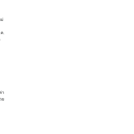
ม่
.ค.
ก
ค่า
้วย