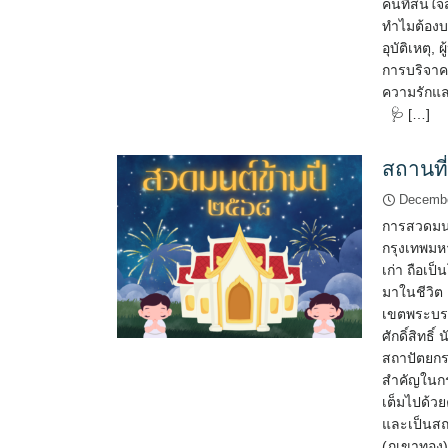
คนที่สนใจ
ทำไมต้องบร
อุบัติเหตุ,
การบริจาค
ความรักและ
🩺 […]
สถานที
Decembe
การสวดมนต
กรุงเทพมหา
เก่า ถือเป็
มาในชีวิต 
เขตพระบรม
ศักดิ์สิท
สถาปัตยกรร
สำคัญในกร
เต็มไปด้วย
และเป็นสถ
(ภูเขาทอง