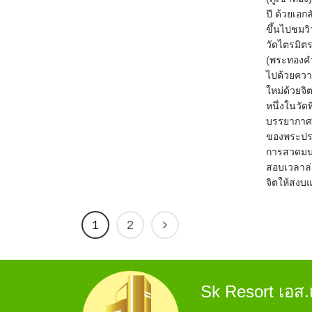
ปี ด้วยเอก
ขึ้นไปชมวิ
วัดไตรมิต
(พระทองคำ)
ไปด้วยความ
ใหม่ด้วยจิ
หนึ่งในวัด
บรรยากาศร
ของพระปรา
การสวดมนต
สอบเวลาล่ว
จิตให้สงบ
1
2
Sk Resort เอส.เ