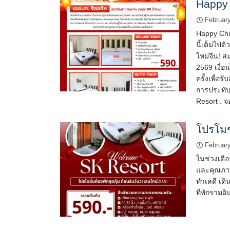
Happy
Februar
Happy Chin
นี้เต็มไปด
ใหม่จีน! ส
2569 เงื่อ
ครั้งเพื่อ
การประทับต
Resort . จอ
โปรโมช
Februar
ในช่วงเดือ
และคุณภาพ 
ทำเลดี เด
ที่พักรามอ