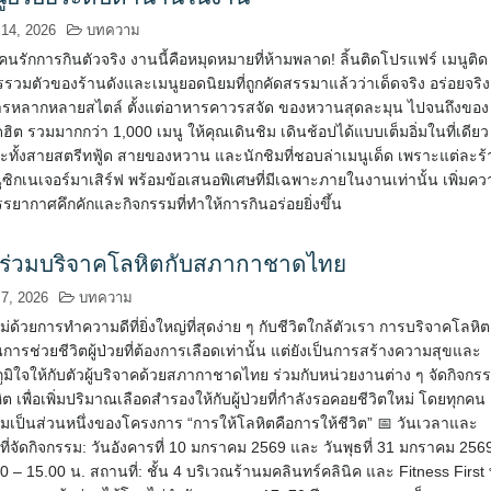
 14, 2026
บทความ
นรักการกินตัวจริง งานนี้คือหมุดหมายที่ห้ามพลาด! ลิ้นติดโปรแฟร์ เมนูติด
รวมตัวของร้านดังและเมนูยอดนิยมที่ถูกคัดสรรมาแล้วว่าเด็ดจริง อร่อยจริง
รหลากหลายสไตล์ ตั้งแต่อาหารคาวรสจัด ของหวานสุดละมุน ไปจนถึงของ
ฮิต รวมมากกว่า 1,000 เมนู ให้คุณเดินชิม เดินช้อปได้แบบเต็มอิ่มในที่เดียว
าะทั้งสายสตรีทฟู้ด สายของหวาน และนักชิมที่ชอบล่าเมนูเด็ด เพราะแต่ละร
ซิกเนเจอร์มาเสิร์ฟ พร้อมข้อเสนอพิเศษที่มีเฉพาะภายในงานเท่านั้น เพิ่มค
รยากาศคึกคักและกิจกรรมที่ทำให้การกินอร่อยยิ่งขึ้น
ร่วมบริจาคโลหิตกับสภากาชาดไทย
 7, 2026
บทความ
หม่ด้วยการทำความดีที่ยิ่งใหญ่ที่สุดง่าย ๆ กับชีวิตใกล้ตัวเรา การบริจาคโลหิต
็นการช่วยชีวิตผู้ป่วยที่ต้องการเลือดเท่านั้น แต่ยังเป็นการสร้างความสุขและ
มิใจให้กับตัวผู้บริจาคด้วยสภากาชาดไทย ร่วมกับหน่วยงานต่าง ๆ จัดกิจกร
ต เพื่อเพิ่มปริมาณเลือดสำรองให้กับผู้ป่วยที่กำลังรอคอยชีวิตใหม่ โดยทุกคน
มเป็นส่วนหนึ่งของโครงการ “การให้โลหิตคือการให้ชีวิต” 📅 วันเวลาและ
นที่จัดกิจกรรม: วันอังคารที่ 10 มกราคม 2569 และ วันพุธที่ 31 มกราคม 256
0 – 15.00 น. สถานที่: ชั้น 4 บริเวณร้านมคลินทร์คลินิค และ Fitness First 