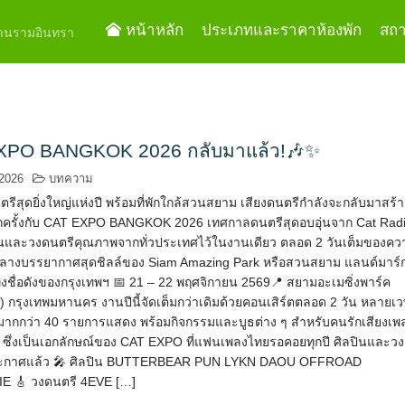
หน้าหลัก
ประเภทและราคาห้องพัก
สถาน
ย่านรามอินทรา
XPO BANGKOK 2026 กลับมาแล้ว!🎶✨
 2026
บทความ
ีสุดยิ่งใหญ่แห่งปี พร้อมที่พักใกล้สวนสยาม เสียงดนตรีกำลังจะกลับมาสร้า
กครั้งกับ CAT EXPO BANGKOK 2026 เทศกาลดนตรีสุดอบอุ่นจาก Cat Rad
ปินและวงดนตรีคุณภาพจากทั่วประเทศไว้ในงานเดียว ตลอด 2 วันเต็มของคว
กลางบรรยากาศสุดชิลล์ของ Siam Amazing Park หรือสวนสยาม แลนด์มาร์
ิงชื่อดังของกรุงเทพฯ 📅 21 – 22 พฤศจิกายน 2569📍 สยามอะเมซิ่งพาร์ค
 กรุงเทพมหานคร งานปีนี้จัดเต็มกว่าเดิมด้วยคอนเสิร์ตตลอด 2 วัน หลายเว
มากกว่า 40 รายการแสดง พร้อมกิจกรรมและบูธต่าง ๆ สำหรับคนรักเสียงเพ
ซึ่งเป็นเอกลักษณ์ของ CAT EXPO ที่แฟนเพลงไทยรอคอยทุกปี ศิลปินและวง
ประกาศแล้ว 🎤 ศิลปิน BUTTERBEAR PUN LYKN DAOU OFFROAD
E 🎸 วงดนตรี 4EVE […]