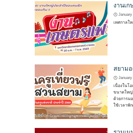
งานเกษต
January
เทศกาลใหญ
สยามอะ
January
เนื่องในโ
ขนาดใหญ่
ด้วยการมอบ
ใช้เวลาพัก
รวมเมน