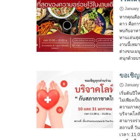
January
หากคุณคือค
ดาว คือการ
พบกับอาหา
ทานเล่นสุด
งานนี้เหม
ต่างขนเมนู
สนุกด้วยบร
ขอเชิญ
January
เริ่มต้นปีใ
ไม่เพียงเป
ความภาคภู
บริจาคโลหิ
สามารถร่ว
สถานที่ วั
เวลา: 11.0