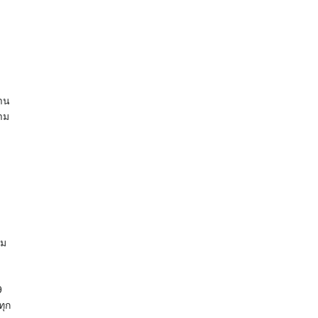
้าน
วาม
รม
9
ทุก