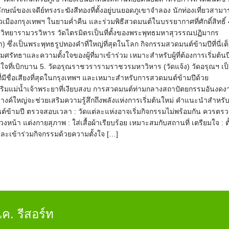
ลักษณ์ของเจดีย์ทรงระฆังสีทองที่ตั้งอยู่บนยอดภูเขาจำลอง นักท่องเที่ยวสามา
วเมืองกรุงเทพฯ ในยามค่ำคืน และร่วมพิธีสวดมนต์ในบรรยากาศที่ศักดิ์สิทธิ์ 
รวิทยารามวรวิหาร วัดไตรมิตรเป็นที่ตั้งของพระพุทธมหาสุวรรณปฏิมากร
 ซึ่งเป็นพระพุทธรูปทองคำที่ใหญ่ที่สุดในโลก กิจกรรมสวดมนต์ข้ามปีที่นี่เต
ศรัทธาและความตั้งใจของผู้ที่มาเข้าร่วม เหมาะสำหรับผู้ที่ต้องการเริ่มต้นป
ตใจที่เบิกบาน 5. วัดอรุณราชวรารามราชวรมหาวิหาร (วัดแจ้ง) วัดอรุณฯ เป
ที่มีชื่อเสียงที่สุดในกรุงเทพฯ และเหมาะสำหรับการสวดมนต์ข้ามปีด้วย
ิมแม่น้ำเจ้าพระยาที่เงียบสงบ การสวดมนต์ท่ามกลางสถาปัตยกรรมอันงดง
งค์ใหญ่จะช่วยเสริมความรู้สึกถึงพลังแห่งการเริ่มต้นใหม่ คำแนะนำสำหรั
์ข้ามปี ตรวจสอบเวลา : วัดแต่ละแห่งอาจเริ่มกิจกรรมไม่พร้อมกัน ควรตร
งหน้า แต่งกายสุภาพ : ใส่เสื้อผ้าเรียบร้อย เหมาะสมกับสถานที่ เตรียมใจ : ตั
และเข้าร่วมกิจกรรมด้วยความตั้งใจ […]
ค. รีสอร์ท