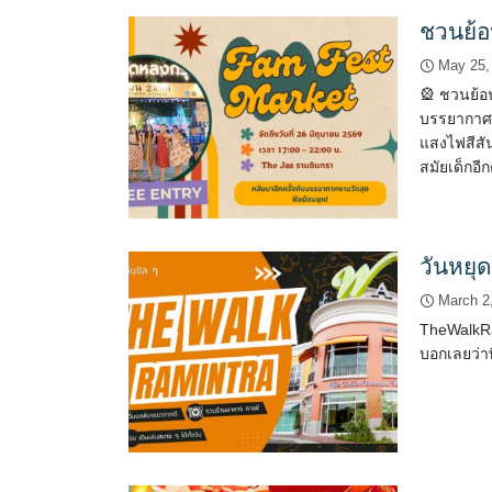
ชวนย้อ
May 25,
🎡 ชวนย้อ
บรรยากาศงา
แสงไฟสีสั
สมัยเด็กอีก
วันหยุด
March 2
TheWalkRa
บอกเลยว่าท