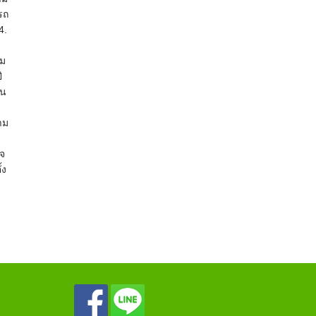
รถ
4.
็ม
ี
็น
าม
บ
วจ
้ง