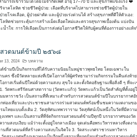
สามารถเข้าร่วมได้โดยไม่จำกัดเพศ อายุ 17–70 ปี และสุขภาพแข็งแรง ❤️
ิจาคโลหิต ช่วยชีวิตผู้ป่วย: เลือดที่บริจาคไปสามารถช่วยชีวิตผู้ป่วยใน
 ผู้ป่วยโรคเลือด, ผู้ป่วยผ่าตัด และผู้ป่วยเร่งด่วนได้ สร้างสุขภาพที่ดีให้ตัวเอง:
โลหิตช่วยกระตุ้นการสร้างเม็ดเลือดใหม่และตรวจสุขภาพเบื้องต้น แบ่งปัน
น้ำใจ: การให้เลือดเป็นการส่งต่อโอกาสชีวิตให้กับผู้คนที่ต้องการอย่างแท้จร
่สวดมนต์ข้ามปี ๒๕๖๘
r 13, 2024
บทความ
์ข้ามปีเป็นกิจกรรมที่ได้รับความนิยมในหมู่ชาวพุทธไทย โดยเฉพาะใน
นคร ซึ่งมีวัดหลายแห่งที่เปิดโอกาสให้ผู้ศรัทธามาร่วมกิจกรรมในคืนส่งท้าย
นโอกาสเริ่มต้นปีใหม่ด้วยความสงบ สุขใจ และตั้งจิตอธิษฐานเพื่อสิ่งดี ๆ ที่จะเ
1. วัดพระศรีรัตนศาสดาราม (วัดพระแก้ว) วัดพระแก้วเป็นวัดสำคัญที่ตั้งอยู่
มหาราชวัง เป็นสถานที่ที่เหมาะสำหรับการสวดมนต์ข้ามปีในบรรยากาศอั
ธิ์ นักท่องเที่ยวและประชาชนสามารถร่วมสวดมนต์พร้อมชื่นชมความงดงามขอ
มไทยแบบดั้งเดิม 2. วัดสุทัศนเทพวราราม วัดสุทัศน์เป็นหนึ่งในวัดที่มีควา
ุงเทพฯ และเป็นสถานที่ที่จัดกิจกรรมสวดมนต์ข้ามปีทุกปี บรรยากาศของวัด
ความสงบเงียบ แม้ว่าจะตั้งอยู่ใจกลางเมือง จุดเด่นคือพระวิหารหลวงที่งดงา
านที่สวดมนต์ที่สร้างความสงบในจิตใจ 3. วัดสระเกศราชวรมหาวิหาร
) วัดสระเกศหรือภูเขาทองเป็นอีกหนึ่งสถานที่ยอดนิยมสำหรับการสวดมนต์ข้