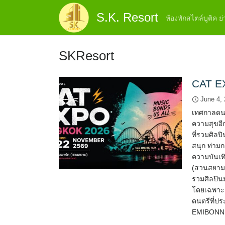
Skip
S.K. Resort
to
ห้องพักสไตล์บูติค 
content
SKResort
CAT E
June 4,
เทศกาลดนตร
ความสุขอี
ที่รวมศิล
สนุก ท่าม
ความบันเท
(สวนสยาม)
รวมศิลปิน
โดยเฉพาะ 
ดนตรีที่
EMIBONNI