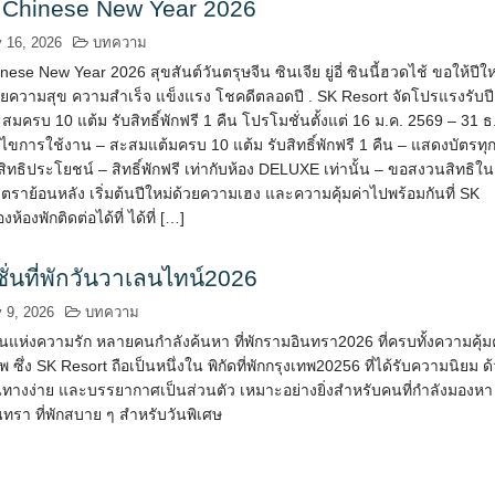
 Chinese New Year 2026
y 16, 2026
บทความ
ese New Year 2026 สุขสันต์วันตรุษจีน ซินเจีย ยู่อี่ ซินนี้ฮวดไช้ ขอให้ปีให
้วยความสุข ความสำเร็จ แข็งแรง โชคดีตลอดปี . SK Resort จัดโปรแรงรับปี
ะสมครบ 10 แต้ม รับสิทธิ์พักฟรี 1 คืน โปรโมชั่นตั้งแต่ 16 ม.ค. 2569 – 31 ธ
นไขการใช้งาน – สะสมแต้มครบ 10 แต้ม รับสิทธิ์พักฟรี 1 คืน – แสดงบัตรทุ
รับสิทธิประโยชน์ – สิทธิ์พักฟรี เท่ากับห้อง DELUXE เท่านั้น – ขอสงวนสิทธิใน
ราย้อนหลัง เริ่มต้นปีใหม่ด้วยความเฮง และความคุ้มค่าไปพร้อมกันที่ SK
งห้องพักติดต่อได้ที่ ได้ที่ […]
ั่นที่พักวันวาเลนไทน์2026
y 9, 2026
บทความ
นแห่งความรัก หลายคนกำลังค้นหา ที่พักรามอินทรา2026 ที่ครบทั้งความคุ้ม
ซึ่ง SK Resort ถือเป็นหนึ่งใน พิกัดที่พักกรุงเทพ20256 ที่ได้รับความนิยม ด
ินทางง่าย และบรรยากาศเป็นส่วนตัว เหมาะอย่างยิ่งสำหรับคนที่กำลังมองหา
ินทรา ที่พักสบาย ๆ สำหรับวันพิเศษ