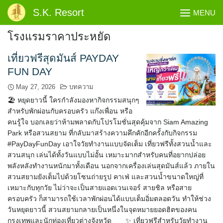
Skip
S.K. Resort
MENU
to
content
โรงแรมราคาประหยัด
เที่ยวฟรีสุดมันส์ PAYDAY
FUN DAY
May 27, 2026
บทความ
🏖️ หยุดยาวนี้ ใครกำลังมองหากิจกรรมสนุกๆ
สำหรับพักผ่อนกับครอบครัว แก๊งเพื่อน หรือ
คนรู้ใจ บอกเลยว่าห้ามพลาดกับโปรโมชั่นสุดคุ้มจาก Siam Amazing
Park หรือสวนสยาม ที่กลับมาสร้างความคึกคักอีกครั้งกับกิจกรรม
#PayDayFunDay เอาใจวัยทำงานแบบจัดเต็ม เที่ยวฟรีทั้งสวนน้ำและ
สวนสนุก เล่นได้ทั้งวันแบบไม่อั้น เหมาะมากสำหรับคนที่อยากปล่อย
พลังหลังทำงานหนักมาทั้งเดือน นอกจากเครื่องเล่นสุดมันส์แล้ว ภายใน
สวนสยามยังเต็มไปด้วยโซนถ่ายรูป คาเฟ่ และสวนน้ำขนาดใหญ่ที่
เหมาะกับทุกวัย ไม่ว่าจะเป็นสายแอดเวนเจอร์ สายชิล หรือสาย
ครอบครัว ก็สามารถใช้เวลาพักผ่อนได้แบบเต็มอิ่มตลอดวัน ทำให้ช่วง
วันหยุดยาวนี้ สวนสยามกลายเป็นหนึ่งในจุดหมายยอดฮิตของคน
กรุงเทพและนักท่องเที่ยวต่างจังหวัด ✨ เที่ยวฟรีสำหรับวัยทำงาน