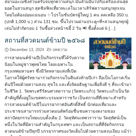
สยามอะเมซิ่งส่วนครับจบทุกความสนุก มันส์ไม่อั้นไปกับเครื่องเล่นสุด
ยอดในสวนสนุก สุดชิลฟิลเที่ยวทะเลในเวลาเสิร์ฟความสนุกทุกเจน
โดยไม่ต้องอ่อมแน่นอน ✨โปรโมชั่นบัตรผู้ใหญ่ 1 คน ลดเหลือ 350 บ.
(ปกติ 1,000 บ.) ส่วน 131 ซม. ขึ้นไปรวมผ่านประตู+ที่+สวนสนุกทุกผู้
เล่นไม่จำกัดรอบ 1 วันซื้อล่วงหน้าขยี้ 2 วัน 📢 ซื้อตั้งแต่ 6 […]
สถานที่สวดมนต์ข้ามปี ๒๕๖๘
December 13, 2024
บทความ
การสวดมนต์ข้ามปีเป็นกิจกรรมที่ได้รับความ
นิยมในหมู่ชาวพุทธไทย โดยเฉพาะใน
กรุงเทพมหานคร ซึ่งมีวัดหลายแห่งที่เปิด
โอกาสให้ผู้ศรัทธามาร่วมกิจกรรมในคืนส่งท้ายปีเก่า ถือเป็นโอกาสเริ่ม
ต้นปีใหม่ด้วยความสงบ สุขใจ และตั้งจิตอธิษฐานเพื่อสิ่งดี ๆ ที่จะเข้ามา
ในชีวิต 1. วัดพระศรีรัตนศาสดาราม (วัดพระแก้ว) วัดพระแก้วเป็นวัด
สำคัญที่ตั้งอยู่ในเขตพระบรมมหาราชวัง เป็นสถานที่ที่เหมาะสำหรับ
การสวดมนต์ข้ามปีในบรรยากาศอันศักดิ์สิทธิ์ นักท่องเที่ยวและ
ประชาชนสามารถร่วมสวดมนต์พร้อมชื่นชมความงดงามของ
สถาปัตยกรรมไทยแบบดั้งเดิม 2. วัดสุทัศนเทพวราราม วัดสุทัศน์เป็น
หนึ่งในวัดที่มีความสำคัญในกรุงเทพฯ และเป็นสถานที่ที่จัดกิจกรรม
สวดมนต์ข้ามปีทุกปี บรรยากาศของวัดเต็มไปด้วยความสงบเงียบ แม้ว่า