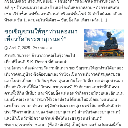
กช้อปปิ้งแล้ว ห้างแฟชั่นยังมี: • โซนอาหารและคาเฟ่สำหรับนั่งพัก ชิ
ลล์ ๆ • ร้านขนมหวานและร้านเครื่องดื่มหลากหลาย • กิจกรรมพิเศษ
เช่น เวิร์กช็อปแฟชั่น งานอีเวนต์ หรือแฟชั่นโชว์ 🎯 ทำไมต้องมาเยือน
ห้างแฟชั่น 1. ครบจบในที่เดียว – ช้อปปิ้ง กิน เที่ยว เพลิน […]
ขอเชิญชวนให้ทุกท่านลองมา
เที่ยววัด”พระยาสุเรนทร์”
April 7, 2025
บทความ
สำหรับวันว่างๆ ถ้าหากว่าคุณไม่รู้ว่าจะไป
เที่ยวที่ไหนดี S.K. Resort ที่พักแนะนำ
รามอินทรา ห้องพักรายวันรามอินทรา ขอเชิญชวนให้ทุกท่านได้มาลอง
เที่ยววัดกันดูบ้าง ซึ่งต้องบอกเลยว่านี่จะเป็นการเที่ยววัดที่สนุกครบรส
และไม่น่าเบื่ออย่างวัดอื่นๆ ที่เราคุ้นเคยกันโดยวัดที่เราจะพาทุกท่านมา
เที่ยวกันในวันนี้ก็คือ “วัดพระยาสุเรนทร์” ซึ่งต้องบอกเลยว่าที่นี่มีครบ
ครันทั้งที่กิน ที่เที่ยว และที่ช้อปปิ้ง แน่นอนว่ากิจกรรมมีครบและอัดแน่น
แบบนี้ คุณจะสามารถมาใช้เวลาทั้งวันได้แบบไม่มีเบื่ออย่างแน่นอน
เอาเป็นว่าเรามาทำความรู้จักกับวัดพระยาสุเรนทร์ให้มากขึ้นกันดีกว่า
ประวัติความเป็นมาของ วัดพระยาสุเรนทร์ สำหรับวัดพระยาสุเรนทร์
แห่งนี้ก็เป็นวัดที่มีความเก่าแก่ ซึ่งได้พระยาสุเรนทร์ พันตรี
พระยาสุเรนทร์ราชเสนา (พึ่ง สิงห์เสนี) เป็นผู้ก่อร่างสร้างวัดแห่งนี้ขึ้น