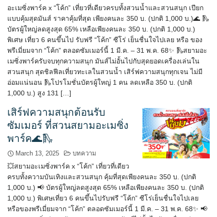
อะเมซิ่งพาร์ค x “โค้ก” เที่ยวที่เดียวครบทั้งสวนน้ำและสวนสนุก เปียก
แบบคุ้มสุดมันส์ ราคาคุ้มที่สุด เพียงคนละ 350 บ. (ปกติ 1,000 บ.)🌊 🛝
บัตรผู้ใหญ่ลดสูงสุด 65% เหลือเพียงคนละ 350 บ. (ปกติ 1,000 บ.)
พิเศษ เที่ยว 6 คนขึ้นไป รับฟรี “โค้ก” ซีโร่ เย็นชื่นใจไปเลย หรือ ของ
พรีเมี่ยมจาก “โค้ก” ตลอดซัมเมอร์นี้ 1 มี.ค. – 31 พ.ค. 68✨ 🛝สยามอะ
เมซิ่งพาร์ครับจบทุกความสนุก มันส์ไม่อั้นไปกับสุดยอดเครื่องเล่นใน
สวนสนุก สุดชิลฟีลเที่ยวทะเลในสวนน้ำ เสิร์ฟความสนุกทุกเจน ไม่มี
อ่อมแน่นอน 🛝โปรโมชั่นบัตรผู้ใหญ่ 1 คน ลดเหลือ 350 บ. (ปกติ
1,000 บ.) สูง 131 […]
เสิร์ฟความสนุกต้อนรับ
ซัมเมอร์ ที่สวนสยามอะเมซิ่ง
พาร์ค🌊🛝
March 13, 2025
บทความ
💥สยามอะเมซิ่งพาร์ค x “โค้ก” เที่ยวที่เดียว
ครบทั้งความบันเทิงและสวนสนุก คุ้มที่สุดเพียงคนละ 350 บ. (ปกติ
1,000 บ.) 📢 บัตรผู้ใหญ่ลดสูงสุด 65% เหลือเพียงคนละ 350 บ. (ปกติ
1,000 บ.) พิเศษเที่ยว 6 คนขึ้นไปรับฟรี “โค้ก” ซีโร่เย็นชื่นใจไปเลย
หรือของพรีเมี่ยมจาก “โค้ก” ตลอดซัมเมอร์นี้ 1 มี.ค. – 31 พ.ค. 68✨ 📢