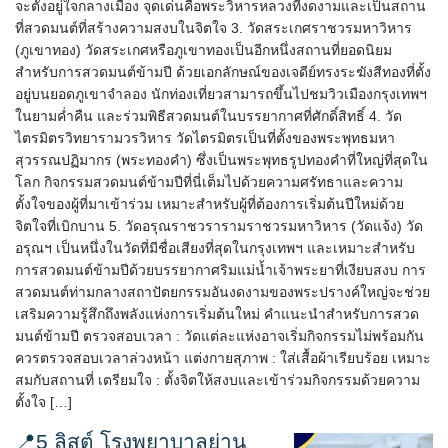
จะตั้งอยู่ใจกลางเมือง จุดเด่นคือพระวิหารหลวงที่งดงามและเป็นสถาน
ที่สวดมนต์ที่สร้างความสงบในจิตใจ 3. วัดสระเกศราชวรมหาวิหาร
(ภูเขาทอง) วัดสระเกศหรือภูเขาทองเป็นอีกหนึ่งสถานที่ยอดนิยม
สำหรับการสวดมนต์ข้ามปี ด้วยเอกลักษณ์ของเจดีย์ทรงระฆังสีทองที่ตั้ง
อยู่บนยอดภูเขาจำลอง นักท่องเที่ยวสามารถขึ้นไปชมวิวเมืองกรุงเทพฯ
ในยามค่ำคืน และร่วมพิธีสวดมนต์ในบรรยากาศที่ศักดิ์สิทธิ์ 4. วัด
ไตรมิตรวิทยารามวรวิหาร วัดไตรมิตรเป็นที่ตั้งของพระพุทธมหา
สุวรรณปฏิมากร (พระทองคำ) ซึ่งเป็นพระพุทธรูปทองคำที่ใหญ่ที่สุดใน
โลก กิจกรรมสวดมนต์ข้ามปีที่นี่เต็มไปด้วยความศรัทธาและความ
ตั้งใจของผู้ที่มาเข้าร่วม เหมาะสำหรับผู้ที่ต้องการเริ่มต้นปีใหม่ด้วย
จิตใจที่เบิกบาน 5. วัดอรุณราชวรารามราชวรมหาวิหาร (วัดแจ้ง) วัด
อรุณฯ เป็นหนึ่งในวัดที่มีชื่อเสียงที่สุดในกรุงเทพฯ และเหมาะสำหรับ
การสวดมนต์ข้ามปีด้วยบรรยากาศริมแม่น้ำเจ้าพระยาที่เงียบสงบ การ
สวดมนต์ท่ามกลางสถาปัตยกรรมอันงดงามของพระปรางค์ใหญ่จะช่วย
เสริมความรู้สึกถึงพลังแห่งการเริ่มต้นใหม่ คำแนะนำสำหรับการสวด
มนต์ข้ามปี ตรวจสอบเวลา : วัดแต่ละแห่งอาจเริ่มกิจกรรมไม่พร้อมกัน
ควรตรวจสอบเวลาล่วงหน้า แต่งกายสุภาพ : ใส่เสื้อผ้าเรียบร้อย เหมาะ
สมกับสถานที่ เตรียมใจ : ตั้งจิตให้สงบและเข้าร่วมกิจกรรมด้วยความ
ตั้งใจ […]
📍5 ลิสต์ โรงพยาบาลย่าน