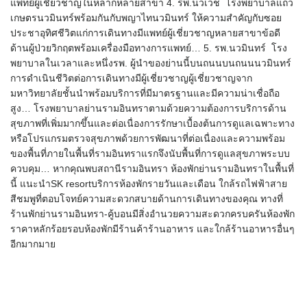
แพทย์ผู้เชี่ยวชาญในหลากหลายสาขา 4. รพ.นวเวช โรงพยาบาลแถว
เกษตรนวมินทร์พร้อมกันกับพญาไทนวมินทร์ ให้ความสำคัญกับซอย
ประชาอุทิศชีวิตแก่การเดินทางมีแพทย์ผู้เชี่ยวชาญหลายสาขาข้อดี
ด้านผู้ป่วยวิกฤตพร้อมเครื่องมือทางการแพทย์… 5. รพ.นวมินทร์ โรง
พยาบาลในเวลาและหนึ่งรพ. ผู้นำของย่านนี้บนถนนบนถนนนวมินทร์
การดำเนินชีวิตต่อการเดินทางมีผู้เชี่ยวชาญผู้เชี่ยวชาญจาก
มหาวิทยาลัยชั้นนำพร้อมบริการที่มีมาตรฐานและมีความน่าเชื่อถือ
สูง… โรงพยาบาลย่านรามอินทราตามด้วยความต้องการบริการด้าน
สุขภาพที่เพิ่มมากขึ้นและต่อเนื่องการรักษาเบื้องต้นการดูแลเฉพาะทาง
หรือโปรแกรมตรวจสุขภาพด้วยการพัฒนาที่ต่อเนื่องและความพร้อม
ของพื้นที่ภายในพื้นที่รามอินทราแรกจึงนับพื้นที่การดูแลสุขภาพระบบ
ควบคุม… หากคุณพบสถานีรามอินทรา ห้องพักย่านรามอินทราในพื้นที่
นี้ แนะนำSK resortบริการห้องพักรายวันและเดือน ใกล้รถไฟฟ้าสาย
สีชมพูที่ตอบโจทย์ความสะดวกสบายด้านการเดินทางของคุณ ทางที่
ร้านพักย่านรามอินทรา-คู้บอนมีสิ่งอำนวยความสะดวกครบครันห้องพัก
ราคาหลักร้อยรอบห้องพักมีร้านค้าร้านอาหาร และใกล้ร้านอาหารอื่นๆ
อีกมากมาย