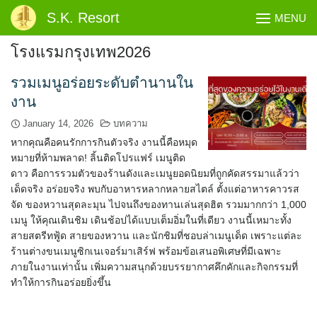
Skip
S.K. Resort
MENU
to
content
โรงแรมกรุงเทพ2026
รวมเมนูอร่อยระดับตำนานใน
งาน
January 14, 2026
บทความ
หากคุณคือคนรักการกินตัวจริง งานนี้คือหมุด
หมายที่ห้ามพลาด! ลิ้นติดโปรแฟร์ เมนูติด
ดาว คือการรวมตัวของร้านดังและเมนูยอดนิยมที่ถูกคัดสรรมาแล้วว่า
เด็ดจริง อร่อยจริง พบกับอาหารหลากหลายสไตล์ ตั้งแต่อาหารคาวรส
จัด ของหวานสุดละมุน ไปจนถึงของทานเล่นสุดฮิต รวมมากกว่า 1,000
เมนู ให้คุณเดินชิม เดินช้อปได้แบบเต็มอิ่มในที่เดียว งานนี้เหมาะทั้ง
สายสตรีทฟู้ด สายของหวาน และนักชิมที่ชอบล่าเมนูเด็ด เพราะแต่ละ
ร้านต่างขนเมนูซิกเนเจอร์มาเสิร์ฟ พร้อมข้อเสนอพิเศษที่มีเฉพาะ
ภายในงานเท่านั้น เพิ่มความสนุกด้วยบรรยากาศคึกคักและกิจกรรมที่
ทำให้การกินอร่อยยิ่งขึ้น