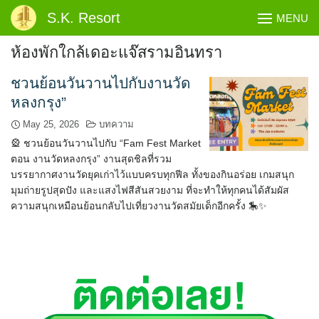
Skip
S.K. Resort
MENU
to
content
ห้องพักใกล้เดอะแจ๊สรามอินทรา
ชวนย้อนวันวานไปกับงานวัด
หลงกรุง”
May 25, 2026
บทความ
🎡 ชวนย้อนวันวานไปกับ “Fam Fest Market
ตอน งานวัดหลงกรุง” งานสุดชิลที่รวม
บรรยากาศงานวัดยุคเก่าไว้แบบครบทุกฟีล ทั้งของกินอร่อย เกมสนุก
มุมถ่ายรูปสุดปัง และแสงไฟสีสันสวยงาม ที่จะทำให้ทุกคนได้สัมผัส
ความสนุกเหมือนย้อนกลับไปเที่ยวงานวัดสมัยเด็กอีกครั้ง 🎠✨