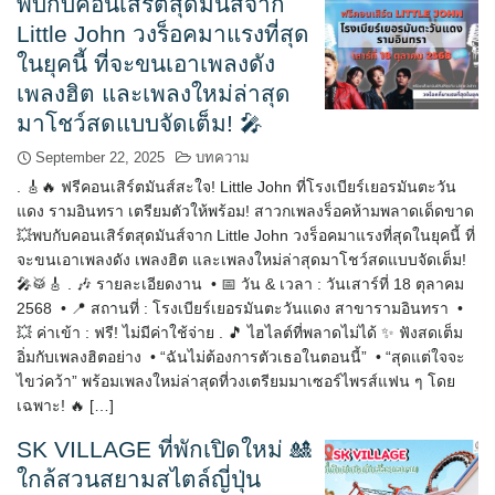
พบกับคอนเสิร์ตสุดมันส์จาก
Little John วงร็อคมาแรงที่สุด
ในยุคนี้ ที่จะขนเอาเพลงดัง
เพลงฮิต และเพลงใหม่ล่าสุด
มาโชว์สดแบบจัดเต็ม! 🎤
September 22, 2025
บทความ
. 🎸🔥 ฟรีคอนเสิร์ตมันส์สะใจ! Little John ที่โรงเบียร์เยอรมันตะวัน
แดง รามอินทรา เตรียมตัวให้พร้อม! สาวกเพลงร็อคห้ามพลาดเด็ดขาด
💥พบกับคอนเสิร์ตสุดมันส์จาก Little John วงร็อคมาแรงที่สุดในยุคนี้ ที่
จะขนเอาเพลงดัง เพลงฮิต และเพลงใหม่ล่าสุดมาโชว์สดแบบจัดเต็ม!
🎤🥁🎸 . 🎶 รายละเอียดงาน • 📅 วัน & เวลา : วันเสาร์ที่ 18 ตุลาคม
2568 • 📍 สถานที่ : โรงเบียร์เยอรมันตะวันแดง สาขารามอินทรา •
💥 ค่าเข้า : ฟรี! ไม่มีค่าใช้จ่าย . 🎵 ไฮไลต์ที่พลาดไม่ได้ ✨ ฟังสดเต็ม
อิ่มกับเพลงฮิตอย่าง • “ฉันไม่ต้องการตัวเธอในตอนนี้” • “สุดแต่ใจจะ
ไขว่คว้า” พร้อมเพลงใหม่ล่าสุดที่วงเตรียมมาเซอร์ไพรส์แฟน ๆ โดย
เฉพาะ! 🔥 […]
SK VILLAGE ที่พักเปิดใหม่ 🎎
ใกล้สวนสยามสไตล์ญี่ปุ่น