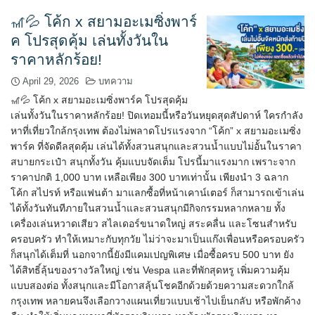
🎢💦 โค้ก x สยามอะเมซิ่งพาร์
ค โปรสุดคุ้ม เล่นทั้งวันใน
ราคาหลักร้อย!
April 29, 2026
บทความ
🎢💦 โค้ก x สยามอะเมซิ่งพาร์ค โปรสุดคุ้ม
เล่นทั้งวันในราคาหลักร้อย! ปิดเทอมนี้หรือวันหยุดสุดสัปดาห์ ใครกำลัง
หาที่เที่ยวใกล้กรุงเทพ ต้องไม่พลาดโปรแรงจาก “โค้ก” x สยามอะเมซิ่ง
พาร์ค ที่จัดดีลสุดคุ้ม เล่นได้ทั้งสวนสนุกและสวนน้ำแบบไม่อั้นในราคา
สบายกระเป๋า สนุกทั้งวัน คุ้มแบบจัดเต็ม โปรนี้มาแรงมาก เพราะจาก
ราคาปกติ 1,000 บาท เหลือเพียง 300 บาทเท่านั้น เพียงนำ 3 ฉลาก
โค้ก สไปรท์ หรือแฟนต้า มาแลกซื้อที่หน้าเคาน์เตอร์ ก็สามารถเข้าเล่น
ได้ทั้งวันทันทีภายในสวนน้ำและสวนสนุกมีกิจกรรมหลากหลาย ทั้ง
เครื่องเล่นหวาดเสียว สไลเดอร์ขนาดใหญ่ สระคลื่น และโซนสำหรับ
ครอบครัว ทำให้เหมาะกับทุกวัย ไม่ว่าจะมาเป็นแก๊งเพื่อนหรือครอบครัว
ก็สนุกได้เต็มที่ นอกจากนี้ยังมีแคมเปญพิเศษ เมื่อซื้อครบ 500 บาท ยัง
ได้สิทธิ์ลุ้นของรางวัลใหญ่ เช่น Vespa และที่พักสุดหรู เพิ่มความคุ้ม
แบบสองต่อ ทั้งสนุกและมีโอกาสลุ้นโชคอีกด้วยด้วยความสะดวกใกล้
กรุงเทพ หลายคนจึงเลือกวางแผนเที่ยวแบบเช้าไปเย็นกลับ หรือพักค้าง