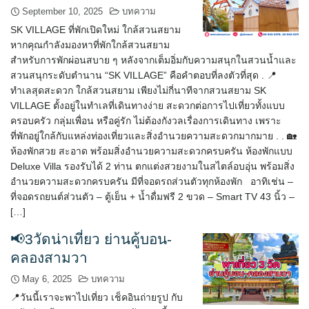
September 10, 2025
บทความ
SK VILLAGE ที่พักเปิดใหม่ ใกล้สวนสยาม
หากคุณกำลังมองหาที่พักใกล้สวนสยาม
สำหรับการพักผ่อนสบาย ๆ หลังจากเต็มอิ่มกับความสนุกในสวนน้ำและ
สวนสนุกระดับตำนาน “SK VILLAGE” คือคำตอบที่ลงตัวที่สุด . 📍
ทำเลสุดสะดวก ใกล้สวนสยาม เพียงไม่กี่นาทีจากสวนสยาม SK
VILLAGE ตั้งอยู่ในทำเลที่เดินทางง่าย สะดวกต่อการไปเที่ยวทั้งแบบ
ครอบครัว กลุ่มเพื่อน หรือคู่รัก ไม่ต้องกังวลเรื่องการเดินทาง เพราะ
ที่พักอยู่ใกล้กับแหล่งท่องเที่ยวและสิ่งอำนวยความสะดวกมากมาย . . 🏡
ห้องพักสวย สะอาด พร้อมสิ่งอำนวยความสะดวกครบครัน ห้องพักแบบ
Deluxe Villa รองรับได้ 2 ท่าน ตกแต่งสวยงามในสไตล์อบอุ่น พร้อมสิ่ง
อำนวยความสะดวกครบครัน มีที่จอดรถส่วนตัวทุกห้องพัก อาทิเช่น –
ที่จอดรถยนต์ส่วนตัว – ตู้เย็น + น้ำดื่มฟรี 2 ขวด – Smart TV 43 นิ้ว –
[…]
📢3วัดน่าเที่ยว ย่านคู้บอน-
คลองสามวา
May 6, 2025
บทความ
📍วันนี้เราจะพาไปเที่ยว เช็คอินถ่ายรูป กับ