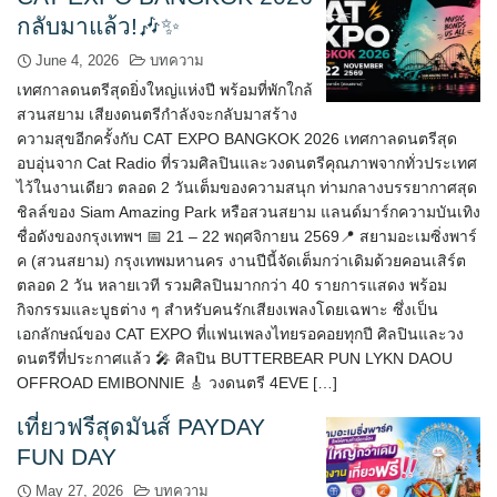
กลับมาแล้ว!🎶✨
June 4, 2026
บทความ
เทศกาลดนตรีสุดยิ่งใหญ่แห่งปี พร้อมที่พักใกล้
สวนสยาม เสียงดนตรีกำลังจะกลับมาสร้าง
ความสุขอีกครั้งกับ CAT EXPO BANGKOK 2026 เทศกาลดนตรีสุด
อบอุ่นจาก Cat Radio ที่รวมศิลปินและวงดนตรีคุณภาพจากทั่วประเทศ
ไว้ในงานเดียว ตลอด 2 วันเต็มของความสนุก ท่ามกลางบรรยากาศสุด
ชิลล์ของ Siam Amazing Park หรือสวนสยาม แลนด์มาร์กความบันเทิง
ชื่อดังของกรุงเทพฯ 📅 21 – 22 พฤศจิกายน 2569📍 สยามอะเมซิ่งพาร์
ค (สวนสยาม) กรุงเทพมหานคร งานปีนี้จัดเต็มกว่าเดิมด้วยคอนเสิร์ต
ตลอด 2 วัน หลายเวที รวมศิลปินมากกว่า 40 รายการแสดง พร้อม
กิจกรรมและบูธต่าง ๆ สำหรับคนรักเสียงเพลงโดยเฉพาะ ซึ่งเป็น
เอกลักษณ์ของ CAT EXPO ที่แฟนเพลงไทยรอคอยทุกปี ศิลปินและวง
ดนตรีที่ประกาศแล้ว 🎤 ศิลปิน BUTTERBEAR PUN LYKN DAOU
OFFROAD EMIBONNIE 🎸 วงดนตรี 4EVE […]
เที่ยวฟรีสุดมันส์ PAYDAY
FUN DAY
May 27, 2026
บทความ