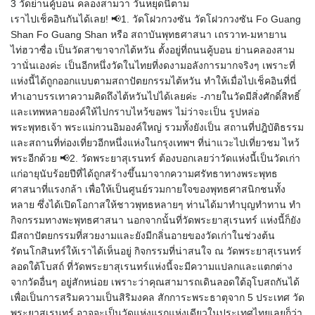
3 วัดย่านคู้บอน คลองสามวา วันหยุดนี้ตาม
เราไปเช็คอินกันได้เลย! 📢1. วัดโฝวกวงซัน วัดโฝวกวงซัน Fo Guang
Shan Fo Guang Shan หรือ สถาบันพุทธศาสนา เถรวาท-มหายาน
ไท่ฮวาซื่อ เป็นวัดสาขาจากไต้หวัน ตั้งอยู่ที่ถนนคู้บอน ย่านคลองสาม
วานั่นเองค่ะ เป็นอีกหนึ่งวัดในไทยที่งดงามอลังการมากจริงๆ เพราะที่
แห่งนี้ได้ถูกออกแบบตามสถาปัตยกรรมไต้หวัน ทำให้เมื่อไปเช็คอินที่นี่
ทำเอาบรรเทาความคิดถึงไต้หวันไปได้เลยค่ะ -ภายในวัดมีสิ่งศักดิ์สิทธิ์
และเทพหลายองค์ให้ไปกราบไหว้ขอพร ไม่ว่าจะเป็น รูปหล่อ
พระพุทธเจ้า พระแม่กวนอิมองค์ใหญ่ รวมทั้งยังเป็น สถานที่ปฎิบัติธรรม
และสถานที่ท่องเที่ยวอีกหนึ่งแห่งในกรุงเทพฯ ที่น่าแวะไปเที่ยวชม ไหว้
พระอีกด้วย 📢2. วัดพระยาสุเรนทร์ ต้องบอกเลยว่าวัดแห่งนี้เป็นวัดเก่า
แก่อายุนับร้อยปีที่ได้ถูกสร้างขึ้นมาจากความศรัทธาทางพระพุทธ
ศาสนาที่แรงกล้า เพื่อให้เป็นศูนย์รวมกายใจของพุทธศาสนิกชนทั้ง
หลาย ซึ่งได้เปิดโอกาสให้ชาวพุทธหลายๆ ท่านได้มาทำบุญทำทาน ทำ
กิจกรรมทางพะพุทธศาสนา นอกจากนั้นที่วัดพระยาสุเรนทร์ แห่งนี้ก็ยัง
มีสถาปัตยกรรมที่สวยงามและยังมีกลิ่นอายของวัดเก่าในช่วงต้น
รัตนโกสินทร์ให้เราได้เห็นอยู่ กิจกรรมที่น่าสนใจ ณ วัดพระยาสุเรนทร์
ลอดใต้โบสถ์ ที่วัดพระยาสุเรนทร์แห่งนี้จะมีความแปลกและแตกต่าง
จากวัดอื่นๆ อยู่สักหน่อย เพราะว่าคุณสามารถเดินลอดใต้อุโบสถกันได้
เพื่อเป็นการสริมความเป็นสิริมงคล สักการะพระธาตุจาก 5 ประเทศ วัด
พระยาสุเรนทร์ อาจจะเป็นวัดแห่งแรกแห่งเดียวในประเทศไทยเลยก็ว่า