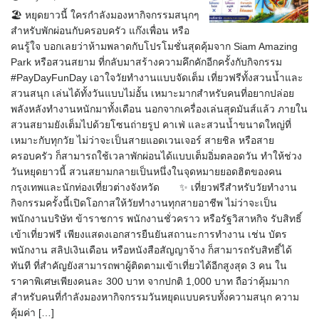
🏖️ หยุดยาวนี้ ใครกำลังมองหากิจกรรมสนุกๆ
สำหรับพักผ่อนกับครอบครัว แก๊งเพื่อน หรือ
คนรู้ใจ บอกเลยว่าห้ามพลาดกับโปรโมชั่นสุดคุ้มจาก Siam Amazing
Park หรือสวนสยาม ที่กลับมาสร้างความคึกคักอีกครั้งกับกิจกรรม
#PayDayFunDay เอาใจวัยทำงานแบบจัดเต็ม เที่ยวฟรีทั้งสวนน้ำและ
สวนสนุก เล่นได้ทั้งวันแบบไม่อั้น เหมาะมากสำหรับคนที่อยากปล่อย
พลังหลังทำงานหนักมาทั้งเดือน นอกจากเครื่องเล่นสุดมันส์แล้ว ภายใน
สวนสยามยังเต็มไปด้วยโซนถ่ายรูป คาเฟ่ และสวนน้ำขนาดใหญ่ที่
เหมาะกับทุกวัย ไม่ว่าจะเป็นสายแอดเวนเจอร์ สายชิล หรือสาย
ครอบครัว ก็สามารถใช้เวลาพักผ่อนได้แบบเต็มอิ่มตลอดวัน ทำให้ช่วง
วันหยุดยาวนี้ สวนสยามกลายเป็นหนึ่งในจุดหมายยอดฮิตของคน
กรุงเทพและนักท่องเที่ยวต่างจังหวัด ✨ เที่ยวฟรีสำหรับวัยทำงาน
กิจกรรมครั้งนี้เปิดโอกาสให้วัยทำงานทุกสายอาชีพ ไม่ว่าจะเป็น
พนักงานบริษัท ข้าราชการ พนักงานชั่วคราว หรือรัฐวิสาหกิจ รับสิทธิ์
เข้าเที่ยวฟรี เพียงแสดงเอกสารยืนยันสถานะการทำงาน เช่น บัตร
พนักงาน สลิปเงินเดือน หรือหนังสือสัญญาจ้าง ก็สามารถรับสิทธิ์ได้
ทันที ที่สำคัญยังสามารถพาผู้ติดตามเข้าเที่ยวได้อีกสูงสุด 3 คน ใน
ราคาพิเศษเพียงคนละ 300 บาท จากปกติ 1,000 บาท ถือว่าคุ้มมาก
สำหรับคนที่กำลังมองหากิจกรรมวันหยุดแบบครบทั้งความสนุก ความ
คุ้มค่า […]