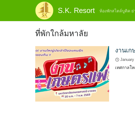
Skip
S.K. Resort
to
ห้องพักสไตล์บูติค 
content
ที่พักใกล้มหาลัย
งานเกษต
January
เทศกาลใหญ