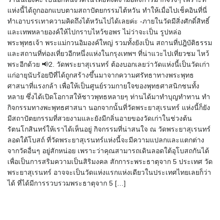
แห่งนี้ได้ถูกออกแบบตามสถาปัตยกรรมไต้หวัน ทำให้เมื่อไปเช็คอินที่นี่
ทำเอาบรรเทาความคิดถึงไต้หวันไปได้เลยค่ะ -ภายในวัดมีสิ่งศักดิ์สิทธิ์
และเทพหลายองค์ให้ไปกราบไหว้ขอพร ไม่ว่าจะเป็น รูปหล่อ
พระพุทธเจ้า พระแม่กวนอิมองค์ใหญ่ รวมทั้งยังเป็น สถานที่ปฎิบัติธรรม
และสถานที่ท่องเที่ยวอีกหนึ่งแห่งในกรุงเทพฯ ที่น่าแวะไปเที่ยวชม ไหว้
พระอีกด้วย 📢2. วัดพระยาสุเรนทร์ ต้องบอกเลยว่าวัดแห่งนี้เป็นวัดเก่า
แก่อายุนับร้อยปีที่ได้ถูกสร้างขึ้นมาจากความศรัทธาทางพระพุทธ
ศาสนาที่แรงกล้า เพื่อให้เป็นศูนย์รวมกายใจของพุทธศาสนิกชนทั้ง
หลาย ซึ่งได้เปิดโอกาสให้ชาวพุทธหลายๆ ท่านได้มาทำบุญทำทาน ทำ
กิจกรรมทางพะพุทธศาสนา นอกจากนั้นที่วัดพระยาสุเรนทร์ แห่งนี้ก็ยัง
มีสถาปัตยกรรมที่สวยงามและยังมีกลิ่นอายของวัดเก่าในช่วงต้น
รัตนโกสินทร์ให้เราได้เห็นอยู่ กิจกรรมที่น่าสนใจ ณ วัดพระยาสุเรนทร์
ลอดใต้โบสถ์ ที่วัดพระยาสุเรนทร์แห่งนี้จะมีความแปลกและแตกต่าง
จากวัดอื่นๆ อยู่สักหน่อย เพราะว่าคุณสามารถเดินลอดใต้อุโบสถกันได้
เพื่อเป็นการสริมความเป็นสิริมงคล สักการะพระธาตุจาก 5 ประเทศ วัด
พระยาสุเรนทร์ อาจจะเป็นวัดแห่งแรกแห่งเดียวในประเทศไทยเลยก็ว่า
ได้ ที่ได้มีการรวบรวมพระธาตุจาก 5 […]