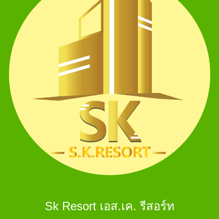
Sk Resort เอส.เค. รีสอร์ท