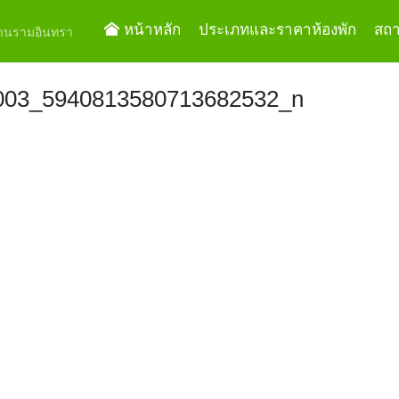
หน้าหลัก
ประเภทและราคาห้องพัก
สถาน
ย่านรามอินทรา
003_5940813580713682532_n