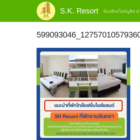
Skip
S.K. Resort
to
ห้องพักสไตล์บูติค 
content
599093046_1275701057936