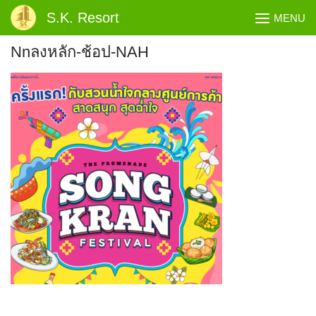
Skip
S.K. Resort
MENU
to
content
Nnลงหลัก-ช้อป-NAH