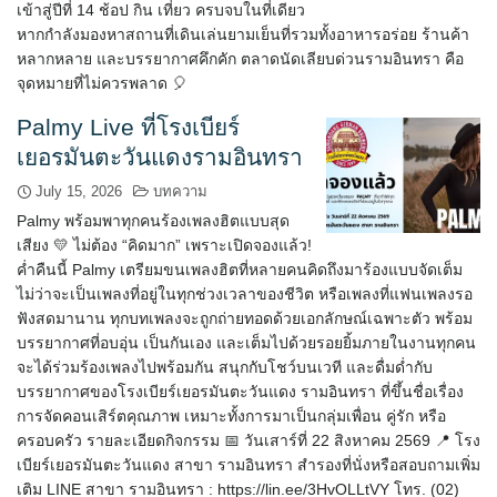
เข้าสู่ปีที่ 14 ช้อป กิน เที่ยว ครบจบในที่เดียว
หากกำลังมองหาสถานที่เดินเล่นยามเย็นที่รวมทั้งอาหารอร่อย ร้านค้า
หลากหลาย และบรรยากาศคึกคัก ตลาดนัดเลียบด่วนรามอินทรา คือ
จุดหมายที่ไม่ควรพลาด 🎈
Palmy Live ที่โรงเบียร์
เยอรมันตะวันแดงรามอินทรา
July 15, 2026
บทความ
Palmy พร้อมพาทุกคนร้องเพลงฮิตแบบสุด
เสียง 💛 ไม่ต้อง “คิดมาก” เพราะเปิดจองแล้ว!
ค่ำคืนนี้ Palmy เตรียมขนเพลงฮิตที่หลายคนคิดถึงมาร้องแบบจัดเต็ม
ไม่ว่าจะเป็นเพลงที่อยู่ในทุกช่วงเวลาของชีวิต หรือเพลงที่แฟนเพลงรอ
ฟังสดมานาน ทุกบทเพลงจะถูกถ่ายทอดด้วยเอกลักษณ์เฉพาะตัว พร้อม
บรรยากาศที่อบอุ่น เป็นกันเอง และเต็มไปด้วยรอยยิ้มภายในงานทุกคน
จะได้ร่วมร้องเพลงไปพร้อมกัน สนุกกับโชว์บนเวที และดื่มด่ำกับ
บรรยากาศของโรงเบียร์เยอรมันตะวันแดง รามอินทรา ที่ขึ้นชื่อเรื่อง
การจัดคอนเสิร์ตคุณภาพ เหมาะทั้งการมาเป็นกลุ่มเพื่อน คู่รัก หรือ
ครอบครัว รายละเอียดกิจกรรม 📅 วันเสาร์ที่ 22 สิงหาคม 2569 📍 โรง
เบียร์เยอรมันตะวันแดง สาขา รามอินทรา สำรองที่นั่งหรือสอบถามเพิ่ม
เติม LINE สาขา รามอินทรา : https://lin.ee/3HvOLLtVY โทร. (02)