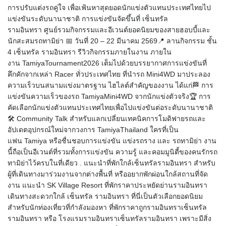
การปรับแต่งรถคู่ใจ เพื่อเฟ้นหาสุดยอดนักแข่งตัวแทนประเทศไทยไป
แข่งขันระดับนานาชาติ การแข่งขันจัดขึ้นที่ เซ็นทรัล
รามอินทรา ศูนย์รวมกิจกรรมและอีเวนต์ยอดนิยมของสายฮอบบี้และ
นักสะสมรถทามิย่า 📅 วันที่ 20 – 22 มีนาคม 2569📍 ลานกิจกรรม ชั้น
4 เซ็นทรัล รามอินทรา รีวิวกิจกรรมภายในงาน ภายใน
งาน TamiyaTournament2026 เต็มไปด้วยบรรยากาศการแข่งขันที่
คึกคักจากเหล่า Racer ทั่วประเทศไทย ที่นำรถ Mini4WD มาประลอง
ความเร็วบนสนามแข่งมาตรฐาน ไฮไลต์สำคัญของงาน ได้แก่🏁 การ
แข่งขันความเร็วของรถ TamiyaMini4WD จากนักแข่งตัวจริง🏆 การ
คัดเลือกนักแข่งตัวแทนประเทศไทยเพื่อไปแข่งขันต่อระดับนานาชาติ
🛠️ Community Talk สำหรับแลกเปลี่ยนเทคนิคการโมดิฟายรถและ
อัปเดตอุปกรณ์ใหม่จากวงการ TamiyaThailand ใครที่เป็น
แฟน Tamiya หรือชื่นชอบการแข่งขัน แข่งรถราง และ รถทามิย่า งาน
นี้ถือเป็นอีเวนต์ที่รวมทั้งการแข่งขัน ความรู้ และคอมมูนิตี้ของคนรักรถ
ทามิย่าไว้ครบในที่เดียว . แนะนำที่พักใกล้เซ็นทรัลรามอินทรา สำหรับ
ผู้ที่เดินทางมาร่วมงานจากต่างพื้นที่ หรืออยากพักผ่อนใกล้สถานที่จัด
งาน แนะนำ SK Village Resort ที่พักราคาประหยัดย่านรามอินทรา
เดินทางสะดวกใกล้ เซ็นทรัล รามอินทรา ที่นี่เป็นตัวเลือกยอดนิยม
สำหรับนักท่องเที่ยวที่กำลังมองหา ที่พักราคาถูกรามอินทราเซ็นทรัล
รามอินทรา หรือ โรงแรมรามอินทราเซ็นทรัลรามอินทรา เพราะมีสิ่ง