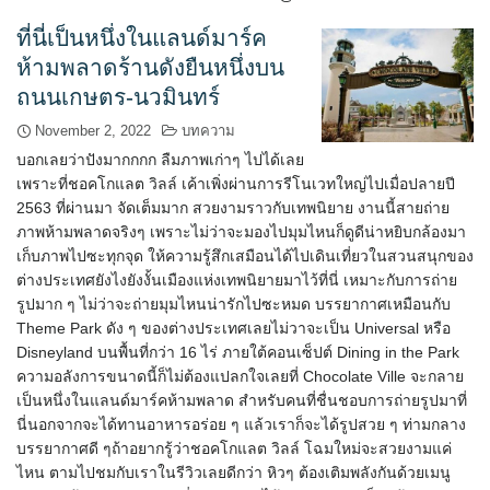
ที่นี่เป็นหนึ่งในแลนด์มาร์ค
ห้ามพลาดร้านดังยืนหนึ่งบน
ถนนเกษตร-นวมินทร์
November 2, 2022
บทความ
บอกเลยว่าปังมากกกก ลืมภาพเก่าๆ ไปได้เลย
เพราะที่ชอคโกแลต วิลล์ เค้าเพิ่งผ่านการรีโนเวทใหญ่ไปเมื่อปลายปี
2563 ที่ผ่านมา จัดเต็มมาก สวยงามราวกับเทพนิยาย งานนี้สายถ่าย
ภาพห้ามพลาดจริงๆ เพราะไม่ว่าจะมองไปมุมไหนก็ดูดีน่าหยิบกล้องมา
เก็บภาพไปซะทุกจุด ให้ความรู้สึกเสมือนได้ไปเดินเที่ยวในสวนสนุกของ
ต่างประเทศยังไงยังงั้นเมืองแห่งเทพนิยายมาไว้ที่นี่ เหมาะกับการถ่าย
รูปมาก ๆ ไม่ว่าจะถ่ายมุมไหนน่ารักไปซะหมด บรรยากาศเหมือนกับ
Theme Park ดัง ๆ ของต่างประเทศเลยไม่วาจะเป็น Universal หรือ
Disneyland บนพื้นที่กว่า 16 ไร่ ภายใต้คอนเซ็ปต์ Dining in the Park
ความอลังการขนาดนี้ก็ไม่ต้องแปลกใจเลยที่ Chocolate Ville จะกลาย
เป็นหนึ่งในแลนด์มาร์คห้ามพลาด สำหรับคนที่ชื่นชอบการถ่ายรูปมาที่
นี่นอกจากจะได้ทานอาหารอร่อย ๆ แล้วเราก็จะได้รูปสวย ๆ ท่ามกลาง
บรรยากาศดี ๆถ้าอยากรู้ว่าชอคโกแลต วิลล์ โฉมใหม่จะสวยงามแค่
ไหน ตามไปชมกับเราในรีวิวเลยดีกว่า หิวๆ ต้องเติมพลังกันด้วยเมนู