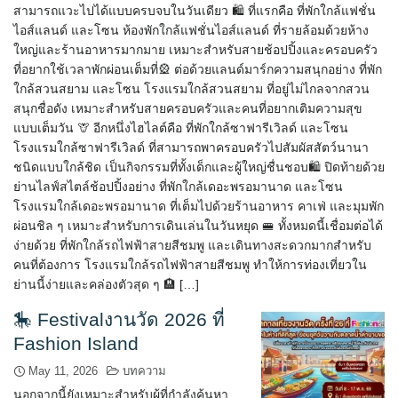
สามารถแวะไปได้แบบครบจบในวันเดียว 🛍 ที่แรกคือ ที่พักใกล้แฟชั่น
ไอส์แลนด์ และโซน ห้องพักใกล้แฟชั่นไอส์แลนด์ ที่รายล้อมด้วยห้าง
ใหญ่และร้านอาหารมากมาย เหมาะสำหรับสายช้อปปิ้งและครอบครัว
ที่อยากใช้เวลาพักผ่อนเต็มที่🎡 ต่อด้วยแลนด์มาร์กความสนุกอย่าง ที่พัก
ใกล้สวนสยาม และโซน โรงแรมใกล้สวนสยาม ที่อยู่ไม่ไกลจากสวน
สนุกชื่อดัง เหมาะสำหรับสายครอบครัวและคนที่อยากเติมความสุข
แบบเต็มวัน 🦒 อีกหนึ่งไฮไลต์คือ ที่พักใกล้ซาฟารีเวิลด์ และโซน
โรงแรมใกล้ซาฟารีเวิลด์ ที่สามารถพาครอบครัวไปสัมผัสสัตว์นานา
ชนิดแบบใกล้ชิด เป็นกิจกรรมที่ทั้งเด็กและผู้ใหญ่ชื่นชอบ🛍 ปิดท้ายด้วย
ย่านไลฟ์สไตล์ช้อปปิ้งอย่าง ที่พักใกล้เดอะพรอมานาด และโซน
โรงแรมใกล้เดอะพรอมานาด ที่เต็มไปด้วยร้านอาหาร คาเฟ่ และมุมพัก
ผ่อนชิล ๆ เหมาะสำหรับการเดินเล่นในวันหยุด 🚝 ทั้งหมดนี้เชื่อมต่อได้
ง่ายด้วย ที่พักใกล้รถไฟฟ้าสายสีชมพู และเดินทางสะดวกมากสำหรับ
คนที่ต้องการ โรงแรมใกล้รถไฟฟ้าสายสีชมพู ทำให้การท่องเที่ยวใน
ย่านนี้ง่ายและคล่องตัวสุด ๆ 🏨 […]
🎠 Festivalงานวัด 2026 ที่
Fashion Island
May 11, 2026
บทความ
นอกจากนี้ยังเหมาะสำหรับผู้ที่กำลังค้นหา