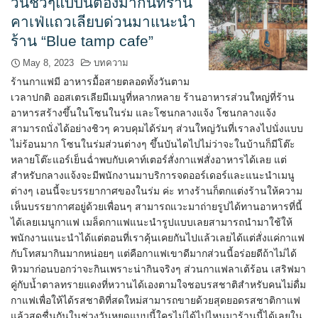
วันชิวๆแบบนี้ต้องมากันที่ร้าน
คาเฟ่แถวเลียบด่วนมาแนะนำ
ร้าน “Blue tamp cafe”
May 8, 2023
บทความ
ร้านกาแฟมี อาหารมื้อสายตลอดทั้งวันตาม
เวลาปกติ ออสเตรเลียมีเมนูที่หลากหลาย ร้านอาหารส่วนใหญ่ที่ร้าน
อาหารสร้างขึ้นในโซนในร่ม และโซนกลางแจ้ง โซนกลางแจ้ง
สามารถนั่งได้อย่างชิวๆ ควบคุมได้ร่มๆ ส่วนใหญ่วันที่เราลงไปนั่งแบบ
ไม่ร้อนมาก โซนในร่มส่วนต่างๆ ขึ้นบันไดไปไม่ว่าจะในบ้านก็มีโต๊ะ
หลายโต๊ะแอร์เย็นฉ่ำพบกับเคาท์เตอร์สั่งกาแฟสั่งอาหารได้เลย แต่
สำหรับกลางแจ้งจะมีพนักงานมาบริการจดออร์เดอร์และแนะนำเมนู
ต่างๆ เอนนี้จะบรรยากาศของในร่ม ค่ะ ทางร้านก็ตกแต่งร้านให้ความ
เห็นบรรยากาศอยู่ด้วยเพื่อนๆ สามารถแวะมาถ่ายรูปได้ทานอาหารที่นี้
ได้เลยเมนูกาแฟ เมล็ดกาแฟแนะนำรูปแบบเลยสามารถนำมาใช้ให้
พนักงานแนะนำได้แต่ตอนที่เราคุ้นเคยกันไปแล้วเลยได้แต่สั่งแค่กาแฟ
กับโทสมากินมากหน่อยๆ แต่คือกาแฟเขาดีมากส่วนนี้อร่อยดีถ้าไม่ได้
หิวมาก่อนบอกว่าจะกินเพราะน่ากินจริงๆ ส่วนกาแฟลาเต้ร้อน เสริฟมา
คู่กับน้ำตาลทรายแดงที่หวานได้เองตามใจชอบรสชาติสำหรับคนไม่ดื่ม
กาแฟเพื่อให้ได้รสชาติที่สดใหม่สามารถขายด้วยสุดยอดรสชาติกาแฟ
แล้วสดชื่นกันในช่วงวันหยุดแบบนี้ใครไม่ได้ไปไหนมาร้านนี้ได้เลยใน