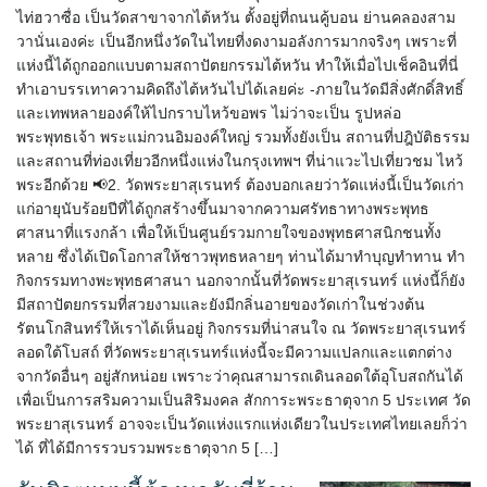
ไท่ฮวาซื่อ เป็นวัดสาขาจากไต้หวัน ตั้งอยู่ที่ถนนคู้บอน ย่านคลองสาม
วานั่นเองค่ะ เป็นอีกหนึ่งวัดในไทยที่งดงามอลังการมากจริงๆ เพราะที่
แห่งนี้ได้ถูกออกแบบตามสถาปัตยกรรมไต้หวัน ทำให้เมื่อไปเช็คอินที่นี่
ทำเอาบรรเทาความคิดถึงไต้หวันไปได้เลยค่ะ -ภายในวัดมีสิ่งศักดิ์สิทธิ์
และเทพหลายองค์ให้ไปกราบไหว้ขอพร ไม่ว่าจะเป็น รูปหล่อ
พระพุทธเจ้า พระแม่กวนอิมองค์ใหญ่ รวมทั้งยังเป็น สถานที่ปฎิบัติธรรม
และสถานที่ท่องเที่ยวอีกหนึ่งแห่งในกรุงเทพฯ ที่น่าแวะไปเที่ยวชม ไหว้
พระอีกด้วย 📢2. วัดพระยาสุเรนทร์ ต้องบอกเลยว่าวัดแห่งนี้เป็นวัดเก่า
แก่อายุนับร้อยปีที่ได้ถูกสร้างขึ้นมาจากความศรัทธาทางพระพุทธ
ศาสนาที่แรงกล้า เพื่อให้เป็นศูนย์รวมกายใจของพุทธศาสนิกชนทั้ง
หลาย ซึ่งได้เปิดโอกาสให้ชาวพุทธหลายๆ ท่านได้มาทำบุญทำทาน ทำ
กิจกรรมทางพะพุทธศาสนา นอกจากนั้นที่วัดพระยาสุเรนทร์ แห่งนี้ก็ยัง
มีสถาปัตยกรรมที่สวยงามและยังมีกลิ่นอายของวัดเก่าในช่วงต้น
รัตนโกสินทร์ให้เราได้เห็นอยู่ กิจกรรมที่น่าสนใจ ณ วัดพระยาสุเรนทร์
ลอดใต้โบสถ์ ที่วัดพระยาสุเรนทร์แห่งนี้จะมีความแปลกและแตกต่าง
จากวัดอื่นๆ อยู่สักหน่อย เพราะว่าคุณสามารถเดินลอดใต้อุโบสถกันได้
เพื่อเป็นการสริมความเป็นสิริมงคล สักการะพระธาตุจาก 5 ประเทศ วัด
พระยาสุเรนทร์ อาจจะเป็นวัดแห่งแรกแห่งเดียวในประเทศไทยเลยก็ว่า
ได้ ที่ได้มีการรวบรวมพระธาตุจาก 5 […]