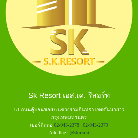
Sk Resort เอส.เค. รีสอร์ท
1/1 ถนนคู้บอนซอย 6 แขวงรามอินทรา เขตคันนายาว
กรุงเทพมหานคร
เบอร์ติดต่อ
02-943-2378
,
02-943-2379
Add line :
@skresort