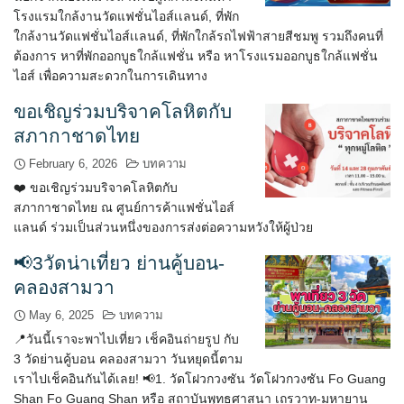
โรงแรมใกล้งานวัดแฟชั่นไอส์เเลนด์, ที่พัก
ใกล้งานวัดแฟชั่นไอส์เเลนด์, ที่พักใกล้รถไฟฟ้าสายสีชมพู รวมถึงคนที่
ต้องการ หาที่พักออกบูธใกล้แฟชั่น หรือ หาโรงแรมออกบูธใกล้แฟชั่น
ไอส์ เพื่อความสะดวกในการเดินทาง
ขอเชิญร่วมบริจาคโลหิตกับ
สภากาชาดไทย
February 6, 2026
บทความ
❤️ ขอเชิญร่วมบริจาคโลหิตกับ
สภากาชาดไทย ณ ศูนย์การค้าแฟชั่นไอส์
แลนด์ ร่วมเป็นส่วนหนึ่งของการส่งต่อความหวังให้ผู้ป่วย
📢3วัดน่าเที่ยว ย่านคู้บอน-
คลองสามวา
May 6, 2025
บทความ
📍วันนี้เราจะพาไปเที่ยว เช็คอินถ่ายรูป กับ
3 วัดย่านคู้บอน คลองสามวา วันหยุดนี้ตาม
เราไปเช็คอินกันได้เลย! 📢1. วัดโฝวกวงซัน วัดโฝวกวงซัน Fo Guang
Shan Fo Guang Shan หรือ สถาบันพุทธศาสนา เถรวาท-มหายาน