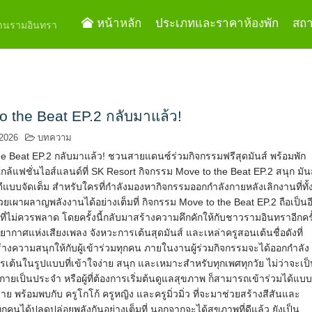
หน้าหลัก
ประเภทและราคาห้องพัก
สถาน
ย่านรามอินทรา
o the Beat EP.2 กลับมาแล้ว!
 2026
บทความ
he Beat EP.2 กลับมาแล้ว! ชวนสายแดนซ์ร่วมกิจกรรมฟรีสุดมันส์ พร้อมพัก
ล้แฟชั่นไอส์แลนด์ที่ SK Resort กิจกรรม Move to the Beat EP.2 สนุก มัน
ีแบบจัดเต็ม สำหรับใครที่กำลังมองหากิจกรรมออกกำลังกายหลังเลิกงานที่ทั้
ยเผาผลาญพลังงานได้อย่างเต็มที่ กิจกรรม Move to the Beat EP.2 ถือเป็นอ
ต์ที่ไม่ควรพลาด โดยครั้งนี้กลับมาสร้างความคึกคักให้กับชาวรามอินทราอีกครั
ากาศแห่งเสียงเพลง จังหวะการเต้นสุดมันส์ และเหล่าครูสอนเต้นชื่อดังที่
างความสนุกให้กับผู้เข้าร่วมทุกคน ภายในงานผู้ร่วมกิจกรรมจะได้ออกกำลัง
เต้นในรูปแบบที่เข้าใจง่าย สนุก และเหมาะสำหรับทุกเพศทุกวัย ไม่ว่าจะเป็น
งกายเป็นประจำ หรือผู้ที่ต้องการเริ่มต้นดูแลสุขภาพ ก็สามารถเข้าร่วมได้แบ
จ่าย พร้อมพบกับ ครูโกโก้ ครูหญิง และครูมิ่วมิ่ว ที่จะมาช่วยสร้างสีสันและ
ทุกคนได้ปลดปล่อยพลังกันอย่างเต็มที่ นอกจากจะได้สุขภาพที่ดีแล้ว ยังเป็น