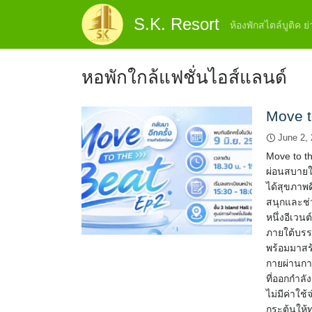
Skip
S.K. Resort
to
ห้องพักสไตล์บูติค 
content
หอพักใกล้แฟชั่นไอส์แลนด์
Move t
June 2,
Move to t
ผ่อนสบายใก
ได้สุขภาพด
สนุกและช่ว
หนึ่งอีเวน
ภายใต้บรรย
พร้อมมาสร้
กายผ่านการ
ที่ออกกำลั
ไม่มีค่าใช้
กระตุ้นให้