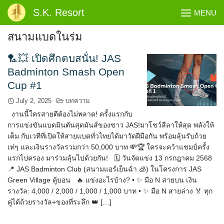
Skip
S.K. Resort
MENU
to
content
สนามแบดในร่ม
🏸💥 เปิดศึกตบสนั่น! JAS
Badminton Smash Open
Cup #1
July 2, 2025
บทความ
งานนี้ใครสายตีต้องไม่พลาด! ครั้งแรกกับ
การแข่งขันแบดมินตันสุดมันส์ของชาว JAS!มาโชว์ลีลาให้สุด พลังให้
เต็ม กับเวทีที่เปิดให้สายแบดทั่วไทยได้มาวัดฝีมือกัน พร้อมลุ้นรับถ้วย
เท่ๆ และเงินรางวัลรวมกว่า 50,000 บาท 💸🏆 ใครจะคว้าแชมป์ครั้ง
แรกไปครอง มาร่วมลุ้นไปด้วยกัน! 🗓 วันจัดแข่ง 13 กรกฎาคม 2568
📍 JAS Badminton Club (สนามแอร์เย็นฉ่ำ 🧊) ในโครงการ JAS
Green Village คู้บอน 🔥 แข่งอะไรบ้าง? • ✨ มือ N สายบน เงิน
รางวัล: 4,000 / 2,000 / 1,000 / 1,000 บาท • ✨ มือ N สายล่าง 🏅 ทุก
คู่ได้ถ้วยรางวัล+ของที่ระลึก 👑 […]