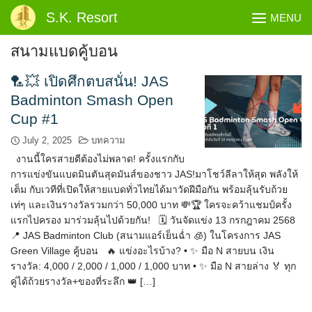
Skip
S.K. Resort
MENU
to
content
สนามแบดคู้บอน
🏸💥 เปิดศึกตบสนั่น! JAS
Badminton Smash Open
Cup #1
July 2, 2025
บทความ
งานนี้ใครสายตีต้องไม่พลาด! ครั้งแรกกับ
การแข่งขันแบดมินตันสุดมันส์ของชาว JAS!มาโชว์ลีลาให้สุด พลังให้
เต็ม กับเวทีที่เปิดให้สายแบดทั่วไทยได้มาวัดฝีมือกัน พร้อมลุ้นรับถ้วย
เท่ๆ และเงินรางวัลรวมกว่า 50,000 บาท 💸🏆 ใครจะคว้าแชมป์ครั้ง
แรกไปครอง มาร่วมลุ้นไปด้วยกัน! 🗓 วันจัดแข่ง 13 กรกฎาคม 2568
📍 JAS Badminton Club (สนามแอร์เย็นฉ่ำ 🧊) ในโครงการ JAS
Green Village คู้บอน 🔥 แข่งอะไรบ้าง? • ✨ มือ N สายบน เงิน
รางวัล: 4,000 / 2,000 / 1,000 / 1,000 บาท • ✨ มือ N สายล่าง 🏅 ทุก
คู่ได้ถ้วยรางวัล+ของที่ระลึก 👑 […]