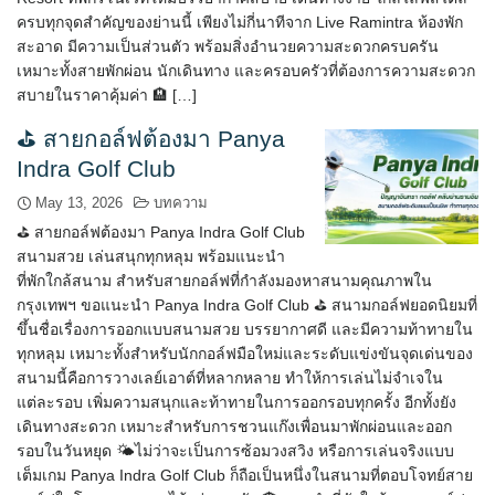
ครบทุกจุดสำคัญของย่านนี้ เพียงไม่กี่นาทีจาก Live Ramintra ห้องพัก
สะอาด มีความเป็นส่วนตัว พร้อมสิ่งอำนวยความสะดวกครบครัน
เหมาะทั้งสายพักผ่อน นักเดินทาง และครอบครัวที่ต้องการความสะดวก
สบายในราคาคุ้มค่า 🏨 […]
⛳ สายกอล์ฟต้องมา Panya
Indra Golf Club
May 13, 2026
บทความ
⛳ สายกอล์ฟต้องมา Panya Indra Golf Club
สนามสวย เล่นสนุกทุกหลุม พร้อมแนะนำ
ที่พักใกล้สนาม สำหรับสายกอล์ฟที่กำลังมองหาสนามคุณภาพใน
กรุงเทพฯ ขอแนะนำ Panya Indra Golf Club ⛳️ สนามกอล์ฟยอดนิยมที่
ขึ้นชื่อเรื่องการออกแบบสนามสวย บรรยากาศดี และมีความท้าทายใน
ทุกหลุม เหมาะทั้งสำหรับนักกอล์ฟมือใหม่และระดับแข่งขันจุดเด่นของ
สนามนี้คือการวางเลย์เอาต์ที่หลากหลาย ทำให้การเล่นไม่จำเจใน
แต่ละรอบ เพิ่มความสนุกและท้าทายในการออกรอบทุกครั้ง อีกทั้งยัง
เดินทางสะดวก เหมาะสำหรับการชวนแก๊งเพื่อนมาพักผ่อนและออก
รอบในวันหยุด 🌤️ไม่ว่าจะเป็นการซ้อมวงสวิง หรือการเล่นจริงแบบ
เต็มเกม Panya Indra Golf Club ก็ถือเป็นหนึ่งในสนามที่ตอบโจทย์สาย