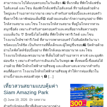
สามารถแวะไปได้แบบครบจบในวันเดียว 🛍 ที่แรกคือ ที่พักใกล้แฟชั่น
ไอส์แลนด์ และโซน ห้องพักใกล้แฟชั่นไอส์แลนด์ ที่รายล้อมด้วยห้าง
ใหญ่และร้านอาหารมากมาย เหมาะสำหรับสายช้อปปิ้งและครอบครัว
ที่อยากใช้เวลาพักผ่อนเต็มที่🎡 ต่อด้วยแลนด์มาร์กความสนุกอย่าง ที่พัก
ใกล้สวนสยาม และโซน โรงแรมใกล้สวนสยาม ที่อยู่ไม่ไกลจากสวน
สนุกชื่อดัง เหมาะสำหรับสายครอบครัวและคนที่อยากเติมความสุข
แบบเต็มวัน 🦒 อีกหนึ่งไฮไลต์คือ ที่พักใกล้ซาฟารีเวิลด์ และโซน
โรงแรมใกล้ซาฟารีเวิลด์ ที่สามารถพาครอบครัวไปสัมผัสสัตว์นานา
ชนิดแบบใกล้ชิด เป็นกิจกรรมที่ทั้งเด็กและผู้ใหญ่ชื่นชอบ🛍 ปิดท้ายด้วย
ย่านไลฟ์สไตล์ช้อปปิ้งอย่าง ที่พักใกล้เดอะพรอมานาด และโซน
โรงแรมใกล้เดอะพรอมานาด ที่เต็มไปด้วยร้านอาหาร คาเฟ่ และมุมพัก
ผ่อนชิล ๆ เหมาะสำหรับการเดินเล่นในวันหยุด 🚝 ทั้งหมดนี้เชื่อมต่อได้
ง่ายด้วย ที่พักใกล้รถไฟฟ้าสายสีชมพู และเดินทางสะดวกมากสำหรับ
คนที่ต้องการ โรงแรมใกล้รถไฟฟ้าสายสีชมพู ทำให้การท่องเที่ยวใน
ย่านนี้ง่ายและคล่องตัวสุด ๆ 🏨 […]
เที่ยวสวนสยามแบบคุ้มค่า
Siam Amazing Park
June 19, 2026
บทความ
สำหรับนักท่องเที่ยวที่เดินทางมาจากต่าง