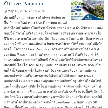
กับ Live Ramintra
May 15, 2026
บทความ
ปลายปีนี้ย่านรามอินทรากำลังจะคึกคักมาก
ขึ้น กับการเปิดตัวของ Live Ramintra แลนด์
มาร์กไลฟ์สไตล์แห่งใหม่ที่รวมทั้งร้านอาหาร คาเฟ่ พื้นที่ชิล และแหล่ง
ช้อปปิ้งไว้ครบในที่เดียว ตอบโจทย์คนเมืองที่ชอบความสะดวกและใช้
ชีวิตแบบครบจบในโลเคชันเดียว ไม่ว่าจะมาเดินเล่น นัดเพื่อน หาของ
อร่อย หรือพักผ่อนหลังเลิกงาน ก็สามารถใช้เวลาได้ทั้งวันแบบไม่มีเบื่อ
ภายในโครงการ Live Ramintra เตรียมรวมร้านอาหารชื่อดัง คาเฟ่
ยอดนิยม ฟิตเนส และร้านค้าหลากหลายแบรนด์ไว้ในที่เดียว ทำให้
ย่านรามอินทรากลายเป็นอีกหนึ่งโซนไลฟ์สไตล์ที่น่าจับตามองในช่วง
ปลายปีนี้ โดยโลเคชันตั้งอยู่บนถนนรามอินทรา เดินทางสะดวก เชื่อม
ต่อได้ทั้งคู้บอน แฟชั่นไอส์แลนด์ วัชรพล และเลียบด่วนรามอินทรา
เหมาะสำหรับคนที่มองหาสถานที่พักผ่อนใกล้บ้านแบบครบวงจร
นอกจากนี้ Live Ramintra ยังถูกมองว่าเป็นอีกหนึ่งศูนย์รวมไลฟ์สไตล์
แห่งใหม่ที่ช่วยเติมสีสันให้โซนรามอินทราคึกคักมากขึ้น ทั้งสายคาเฟ่
สายช้อป และสายพักผ่อนสามารถใช้เวลาได้ครบทั้งวันในพื้นที่เดียว ถือ
เป็นอีกหนึ่งจุดหมายใหม่ของคนกรุงเทพที่กำลังมาแรงในช่วงปลายปีนี้
✨สำหรับใครที่กำลังมองหา ที่พักใกล้LiveRamintra ขอแนะนำ SK
Resort ที่พักรีโนเวทใหม่บรรยากาศสบาย เดินทางง่าย ใกล้ไลฟ์สไตล์