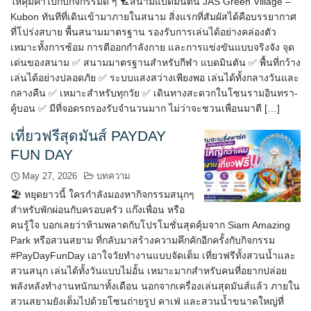
ให้คุ้มค่าไปกับกิจกรรมดี ๆ 🏸สนามแบดมินตัน JAS Green Village –
Kubon ทันทีที่เดินเข้ามาภายในสนาม สิ่งแรกที่สัมผัสได้คือบรรยากาศ
ที่โปร่งสบาย พื้นสนามมาตรฐาน รองรับการเล่นได้อย่างคล่องตัว
เหมาะทั้งการซ้อม การตีออกกำลังกาย และการแข่งขันแบบจริงจัง จุด
เด่นของสนาม ✅ สนามมาตรฐานสำหรับกีฬา แบดมินตัน ✅ พื้นที่กว้าง
เล่นได้อย่างปลอดภัย ✅ ระบบแสงสว่างเพียงพอ เล่นได้ทั้งกลางวันและ
กลางคืน ✅ เหมาะสำหรับทุกวัย ✅ เดินทางสะดวกในโซนรามอินทรา-
คู้บอน ✅ มีที่จอดรถรองรับจำนวนมาก ไม่ว่าจะชวนเพื่อนมาตี […]
เที่ยวฟรีสุดมันส์ PAYDAY
FUN DAY
May 27, 2026
บทความ
🏖️ หยุดยาวนี้ ใครกำลังมองหากิจกรรมสนุกๆ
สำหรับพักผ่อนกับครอบครัว แก๊งเพื่อน หรือ
คนรู้ใจ บอกเลยว่าห้ามพลาดกับโปรโมชั่นสุดคุ้มจาก Siam Amazing
Park หรือสวนสยาม ที่กลับมาสร้างความคึกคักอีกครั้งกับกิจกรรม
#PayDayFunDay เอาใจวัยทำงานแบบจัดเต็ม เที่ยวฟรีทั้งสวนน้ำและ
สวนสนุก เล่นได้ทั้งวันแบบไม่อั้น เหมาะมากสำหรับคนที่อยากปล่อย
พลังหลังทำงานหนักมาทั้งเดือน นอกจากเครื่องเล่นสุดมันส์แล้ว ภายใน
สวนสยามยังเต็มไปด้วยโซนถ่ายรูป คาเฟ่ และสวนน้ำขนาดใหญ่ที่