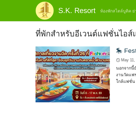
Skip
S.K. Resort
to
ห้องพักสไตล์บูติค 
content
ที่พักสำหรับอีเวนต์แฟชั่นไอส์
🎠 Fest
May 11,
นอกจากนี้ย
งานวัดแฟชั
ใกล้แฟชั่