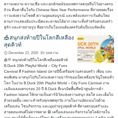
ความงดงาม ความเชื่อ และเอกลักษณ์ของเทศกาลตรุษจีนไว้อย่างครบ
ถ้วน ตื่นตาตื่นใจกับ Chinese New Year Performance ที่ถ่ายทอดเรื่อง
ราวแห่งความโชคดี ความอุดมสมบูรณ์ และพลังแห่งการเริ่มต้นใหม่
ผ่านการแสดงอันประณีตและหาชมได้ยาก เหมาะทั้งสำหรับครอบครัว
คู่รัก และสายถ่ายรูป ที่อยากเก็บโมเมนต์มงคลรับต้นปีแบบจัดเต็ม
🎪สนุกส่งท้ายปีในโลกสีเหลือง
สุดคิวท์
December 23, 2025
บทความ
🎪💛 สนุกส่งท้ายปีในโลกสีเหลืองสุดคิวท์
B.Duck 20th Playful World – City Funs
Carnival ที่ Fashion Island ปลายปีนี้เตรียมชวนครอบครัว เพื่อน และ
คนพิเศษ มาสนุกไปกับโลกแห่งความน่ารักของเป็ดเหลืองขวัญใจคนทั่ว
โลก ในงาน B.Duck 20th Playful World – City Funs Carnival งาน
เฉลิมฉลองครบรอบ 20 ปี B.Duck ที่เนรมิตพื้นที่หน้าศูนย์การค้า
Fashion Island ให้กลายเป็นคาร์นิวัลแห่งความสนุก สดใส และเต็มไป
ด้วยรอยยิ้ม เหมาะสำหรับทุกเพศทุกวัย ภายในงานอัดแน่นไปด้วย
เครื่องเล่น โซนกิจกรรม และมุมถ่ายรูปสุดคิวท์ ที่สายครอบครัวและ
สายคอนเทนต์ไม่ควรพลาด 🎡 เครื่องเล่นและกิจกรรมไฮไลต์ภายใน
งาน สนุกได้ทั้งเด็กและผู้ใหญ่ กับ เครื่องเล่นสุดหรรษากว่า 7 ชนิด อาทิ