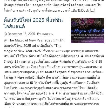
ม้าหมุนสีสันสดใส บอลลูนลอยฟ้า บัมเปอร์คาร์ เครื่องเล่นและเกมใน
โซนกิจกรรมสำหรับทุกวัย ทุกโซนออกแบบมาในธีม B.Duck […]
ต้อนรับปีใหม่ 2025 ที่แฟชั่น
ไอส์แลนด์
December 15, 2025
บทความ
🎉 The Magic of New Year 2025 มาแล้ว!
ต้อนรับปีใหม่ 2025 อย่างเต็มอิ่มกับ “The
Magic of New Year 2025” ที่รวมทุกความสนุก ความสุข และความ
ประทับใจไว้ในที่เดียว! 🌟 ไฮไลต์กิจกรรมที่ห้ามพลาด 🎄 ต้นคริสต์มาส
ยักษ์สูง 15 เมตร ถ่ายรูปเก็บโมเมนต์สุดพิเศษกับ ต้นคริสต์มาสยักษ์ 15
เมตร พร้อมไฟประดับระยิบระยับ สร้างบรรยากาศอบอุ่นและสวยงาม
เหมาะกับทุกเพศทุกวัย 🎶 มินิคอนเสิร์ตสุดมันส์ สนุกกับเสียงดนตรีและ
โชว์สุดพิเศษจากศิลปินชื่อดัง ที่จะมาเติมเต็มความสุขและรอยยิ้มให้
คุณตลอดเทศกาล 🛍️ โปรโมชั่นช้อปปิ้งสุดคุ้ม ช้อปกันแบบจัดเต็มกับ
โปรโมชันและของขวัญสุดพิเศษเฉพาะช่วงเทศกาลปีใหม่ เติมเต็ม
ความสุขให้ทุกคนในครอบครัว 👨‍👩‍👧‍👦 พาครอบครัวมาสนุกได้ทั้งวัน
กิจกรรมเหมาะกับทุกเพศทุกวัย ไม่ว่าจะมาเป็นคู่ ครอบครัว หรือกลุ่ม
เพื่อน รับรองสนุกสนานและเต็มไปด้วยรอยยิ้ม 📅 ระยะเวลาจัดงาน