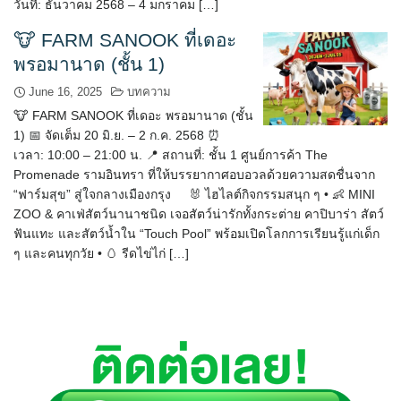
วันที่: ธันวาคม 2568 – 4 มกราคม […]
🐮 FARM SANOOK ที่เดอะ
พรอมานาด (ชั้น 1)
June 16, 2025
บทความ
🐮 FARM SANOOK ที่เดอะ พรอมานาด (ชั้น
1) 📅 จัดเต็ม 20 มิ.ย. – 2 ก.ค. 2568 ⏰
เวลา: 10:00 – 21:00 น. 📍 สถานที่: ชั้น 1 ศูนย์การค้า The
Promenade รามอินทรา ที่ให้บรรยากาศอบอวลด้วยความสดชื่นจาก
“ฟาร์มสุข” สู่ใจกลางเมืองกรุง 🐰 ไฮไลต์กิจกรรมสนุก ๆ • 👶 MINI
ZOO & คาเฟ่สัตว์นานาชนิด เจอสัตว์น่ารักทั้งกระต่าย คาปิบาร่า สัตว์
ฟันแทะ และสัตว์น้ำใน “Touch Pool” พร้อมเปิดโลกการเรียนรู้แก่เด็ก
ๆ และคนทุกวัย • 🥚 รีดไข่ไก่ […]