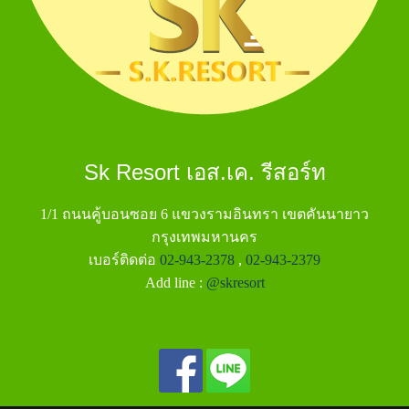
Sk Resort เอส.เค. รีสอร์ท
1/1 ถนนคู้บอนซอย 6 แขวงรามอินทรา เขตคันนายาว
กรุงเทพมหานคร
เบอร์ติดต่อ
02-943-2378
,
02-943-2379
Add line :
@skresort