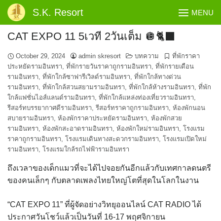
Skip
S.K. Resort
MENU
to
content
CAT EXPO 11 5เวที 2วันเต็ม 🪩🐈‍⬛
October 29, 2024
admin skresort
บทความ
ที่พักราคา
ประหยัดรามอินทรา
,
ที่พักรายวันราคาถูกรามอินทรา
,
ที่พักรายเดือน
รามอินทรา
,
ที่พักใกล้ซาฟารีเวิลด์รามอินทรา
,
ที่พักใกล้ทางด่วน
รามอินทรา
,
ที่พักใกล้สวนสยามรามอินทรา
,
ที่พักใกล้ห้างรามอินทรา
,
ที่พัก
ใกล้แฟชั่นไอส์แลนด์รามอินทรา
,
ที่พักใกล้แหล่งท่องเที่ยวรามอินทรา
,
รีสอร์ทบรรยากาศดีรามอินทรา
,
รีสอร์ทราคาถูกรามอินทรา
,
ห้องพักนอน
สบายรามอินทรา
,
ห้องพักราคาประหยัดรามอินทรา
,
ห้องพักสวย
รามอินทรา
,
ห้องพักสะอาดรามอินทรา
,
ห้องพักใหม่รามอินทรา
,
โรงแรม
ราคาถูกรามอินทรา
,
โรงแรมเดินทางสะดวกรามอินทรา
,
โรงแรมเปิดใหม่
รามอินทรา
,
โรงแรมใกล้รถไฟฟ้ารามอินทรา
ถึงเวลาของเด็กแมวที่จะได้ไปจอยกันอีกแล้วกับเทศกาลดนตรี
ของคนเล็กๆ กับตลาดเพลงไทยใหญ่โตที่สุดในโลกในงาน
“CAT EXPO 11” ที่ผู้จัดอย่างวิทยุออนไลน์ CAT RADIO ได้
ประกาศวันโชว์แล้วเป็นวันที่ 16-17 พฤศจิกายน