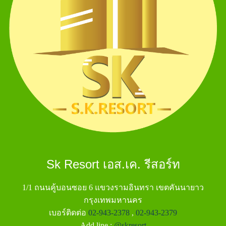
Sk Resort เอส.เค. รีสอร์ท
1/1 ถนนคู้บอนซอย 6 แขวงรามอินทรา เขตคันนายาว
กรุงเทพมหานคร
เบอร์ติดต่อ
02-943-2378
,
02-943-2379
Add line :
@skresort