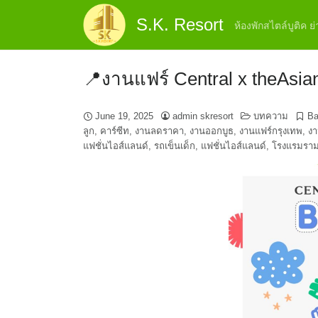
Skip
S.K. Resort
to
ห้องพักสไตล์บูติค 
content
📍งานแฟร์ Central x theAsia
June 19, 2025
admin skresort
บทความ
Ba
ลูก
,
คาร์ซีท
,
งานลดราคา
,
งานออกบูธ
,
งานแฟร์กรุงเทพ
,
งา
แฟชั่นไอส์แลนด์
,
รถเข็นเด็ก
,
แฟชั่นไอส์แลนด์
,
โรงแรมราม