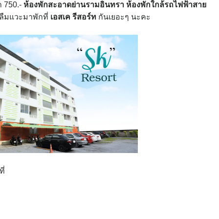
า 750.-
ห้องพักสะอาดย่านรามอินทรา
ห้องพักใกล้รถไฟฟ้าสาย
าลืมแวะมาพักที่
เอสเค รีสอร์ท
กันเยอะๆ นะคะ
ี่