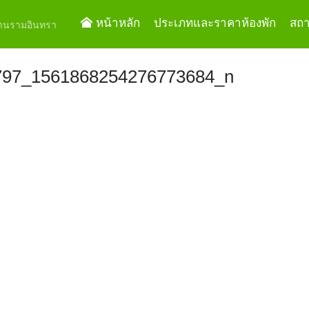
หน้าหลัก
ประเภทและราคาห้องพัก
สถาน
ย่านรามอินทรา
797_1561868254276773684_n