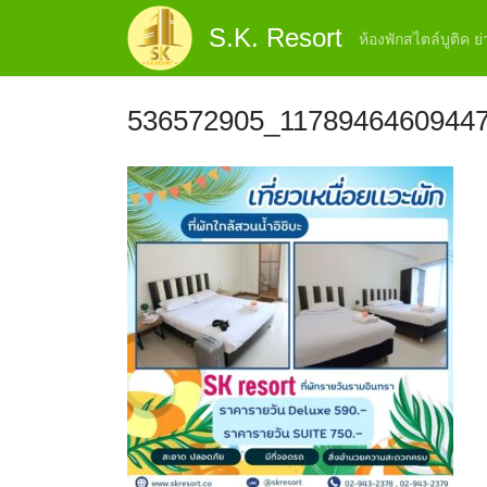
Skip
S.K. Resort
to
ห้องพักสไตล์บูติค 
content
536572905_1178946460944