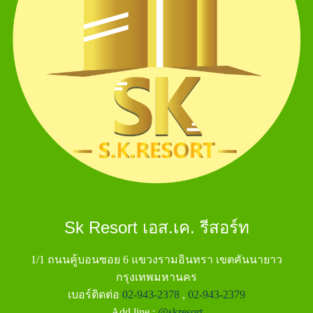
Sk Resort เอส.เค. รีสอร์ท
1/1 ถนนคู้บอนซอย 6 แขวงรามอินทรา เขตคันนายาว
กรุงเทพมหานคร
เบอร์ติดต่อ
02-943-2378
,
02-943-2379
Add line :
@skresort