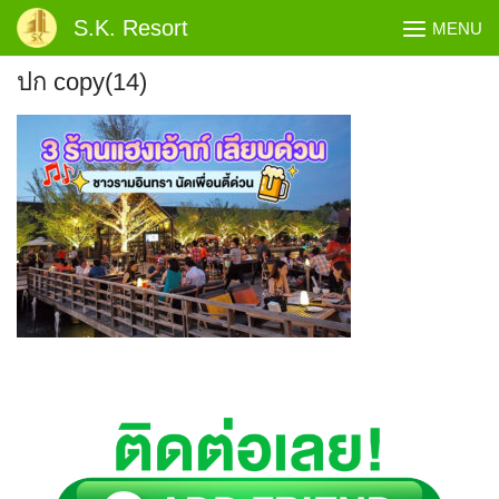
Skip
S.K. Resort
MENU
to
content
ปก copy(14)