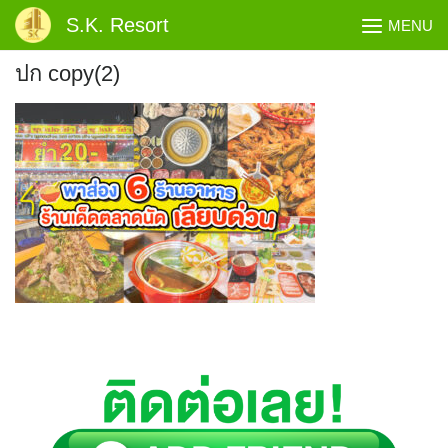
Skip
S.K. Resort
MENU
to
content
ปก copy(2)