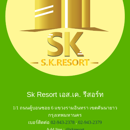
Sk Resort เอส.เค. รีสอร์ท
1/1 ถนนคู้บอนซอย 6 แขวงรามอินทรา เขตคันนายาว
กรุงเทพมหานคร
เบอร์ติดต่อ
02-943-2378
,
02-943-2379
Add line :
@skresort