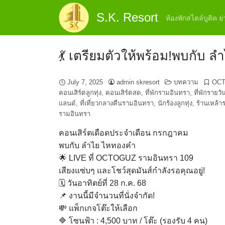
Skip
S.K. Resort
to
ห้องพักสไตล์บูติค 
content
💃 เตรียมตัวให้พร้อม!พบกับ
July 7, 2025
admin skresort
บทความ
OC
คอนเสิร์ตลูกทุ่ง
,
คอนเสิร์ตสด
,
ที่พักรามอินทรา
,
ที่พักรายว
แลนด์
,
ที่เที่ยวกลางคืนรามอินทรา
,
นักร้องลูกทุ่ง
,
ร้านเหล้า
รามอินทรา
คอนเสิร์ตเดือดประจำเดือน กรกฎาคม
พบกับ ลำไย ไหทองคำ
🌟 LIVE ที่ OCTOGUZ รามอินทรา 109
เสียงแซ่บๆ และโชว์สุดมันส์กำลังรอคุณอยู่!
🗓 วันอาทิตย์ที่ 28 ก.ค. 68
📌 งานนี้มีจำนวนที่นั่งจำกัด!
💸 แพ็กเกจโต๊ะให้เลือก
🔷 โซนฟ้า : 4,500 บาท / โต๊ะ (รองรับ 4 คน)