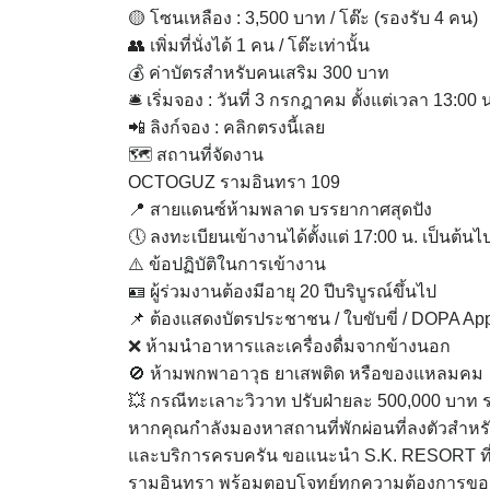
🟡 โซนเหลือง : 3,500 บาท / โต๊ะ (รองรับ 4 คน)
👥 เพิ่มที่นั่งได้ 1 คน / โต๊ะเท่านั้น
💰 ค่าบัตรสำหรับคนเสริม 300 บาท
🛎 เริ่มจอง : วันที่ 3 กรกฎาคม ตั้งแต่เวลา 13:00 
📲 ลิงก์จอง : คลิกตรงนี้เลย
🗺 สถานที่จัดงาน
OCTOGUZ รามอินทรา 109
📍 สายแดนซ์ห้ามพลาด บรรยากาศสุดปัง
🕔 ลงทะเบียนเข้างานได้ตั้งแต่ 17:00 น. เป็นต้นไ
⚠️ ข้อปฏิบัติในการเข้างาน
🪪 ผู้ร่วมงานต้องมีอายุ 20 ปีบริบูรณ์ขึ้นไป
📌 ต้องแสดงบัตรประชาชน / ใบขับขี่ / DOPA App 
❌ ห้ามนำอาหารและเครื่องดื่มจากข้างนอก
🚫 ห้ามพกพาอาวุธ ยาเสพติด หรือของแหลมคม
💥 กรณีทะเลาะวิวาท ปรับฝ่ายละ 500,000 บาท
หากคุณกำลังมองหาสถานที่พักผ่อนที่ลงตัวสำห
และบริการครบครัน ขอแนะนำ S.K. RESORT ที่พ
รามอินทรา พร้อมตอบโจทย์ทุกความต้องการของคุณ 