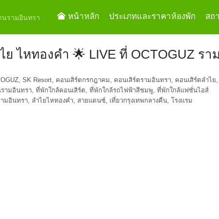
หน้าหลัก
ประเภทและราคาห้องพัก
สถาน
ย่านรามอินทรา
 ลำไย ไหทองคำ 🌟 LIVE ที่ OCTOGUZ รา
TOGUZ
,
SK Resort
,
คอนเสิร์ตกรกฎาคม
,
คอนเสิร์ตรามอินทรา
,
คอนเสิร์ตลำไย
,
ันรามอินทรา
,
ที่พักใกล้คอนเสิร์ต
,
ที่พักใกล้รถไฟฟ้าสีชมพู
,
ที่พักใกล้แฟชั่นไอส์
รามอินทรา
,
ลำไยไหทองคำ
,
สายแดนซ์
,
เที่ยวกรุงเทพกลางคืน
,
โรงแรม