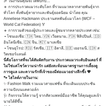
🎉 ในงานนี้คุณจะได้พบกับ…
🔹 การประกวดแมวระดับโลก ที่รวมแมวหลากสายพันธุ์จาก
ทั่วโลก ทั้งพันธุ์หายากและพันธุ์ยอดนิยม นำโดย คุณ
Anneliese Hackmann ประธานสหพันธ์แมวโลก (WCF –
World Cat Federation) 🏅
🔹 การรวมตัวของผู้ประกวดและผู้ชมจากหลายประเทศ เช่น:
• โซนเอเชีย: 🇹🇭 ไทย, 🇻🇳 เวียดนาม, 🇵🇭 ฟิลิปปินส์, 🇮🇩
อินโดนีเซีย, 🇨🇳 จีน, 🇲🇾 มาเลเซีย
• โซนยุโรป: 🇷🇺 รัสเซีย, 🇮🇹 อิตาลี, 🇩🇪 เยอรมนี, 🇨🇭 ส
วิตเซอร์แลนด์
นี่คือโอกาสที่จะได้สัมผัสกับงาน ประกวดแมวระดับอินเตอร์ ที่
ไม่ใช่แค่โชว์ความน่ารัก แต่ยังสะท้อนมาตรฐานการเลี้ยงดู
การดูแล และความรักที่เจ้าของมีต่อแมวอย่างลึกซึ้ง 💖
🐾 ไฮไลต์ภายในงาน:
✨ Fashion Walk รวมแมวสายแฟชั่น ที่จะเดินแบบประชัน
ความปังบนแคตวอล์ก
🩺 กิจกรรมให้ความรู้ จากสัตวแพทย์มืออาชีพ ให้คุณดูแลเจ้า
นายได้ดีขึ้น