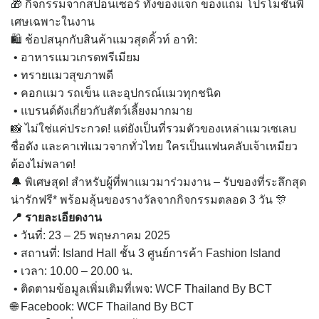
🎁 กิจกรรมจากสปอนเซอร์ ทั้งของแจก ของแถม โปรโมชั่นพิ
เศษเฉพาะในงาน
🛍️ ช้อปสนุกกับสินค้าแมวสุดคิ้วท์ อาทิ:
• อาหารแมวเกรดพรีเมียม
• ทรายแมวสุขภาพดี
• คอกแมว รถเข็น และอุปกรณ์แมวทุกชนิด
• แบรนด์ดังเกี่ยวกับสัตว์เลี้ยงมากมาย
📸 ไม่ใช่แค่ประกวด! แต่ยังเป็นที่รวมตัวของเหล่าแมวเซเลบ
ชื่อดัง และคาเฟ่แมวจากทั่วไทย ใครเป็นแฟนคลับเจ้าเหมียว
ต้องไม่พลาด!
🔔 พิเศษสุด! สำหรับผู้ที่พาแมวมาร่วมงาน – รับของที่ระลึกสุด
น่ารักฟรี* พร้อมลุ้นของรางวัลจากกิจกรรมตลอด 3 วัน 🎊
📍 รายละเอียดงาน
• วันที่: 23 – 25 พฤษภาคม 2025
• สถานที่: Island Hall ชั้น 3 ศูนย์การค้า Fashion Island
• เวลา: 10.00 – 20.00 น.
• ติดตามข้อมูลเพิ่มเติมที่เพจ: WCF Thailand By BCT
🌐 Facebook: WCF Thailand By BCT