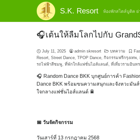
Skip
S.K. Resort
to
ห้องพักสไตล์บูติค 
content
🎧เต้นให้ลืมโลกไปกับ Gran
July 11, 2025
admin skresort
บทความ
Fas
Resort
,
Street Dance
,
TPOP Dance
,
กิจกรรมฟรีกรุงเทพ
,
รถไฟฟ้าสีชมพู
,
ที่พักใกล้แฟชั่นไอส์แลนด์
,
ที่เที่ยวรามอินท
🎧 Random Dance BKK บุกศูนย์การค้า Fashion
Dance BKK พร้อมขนความสนุกและจังหวะมันส์ๆ ม
ใจกลางแฟชั่นไอส์แลนด์ 🚆
📅 วันจัดกิจกรรม
วันเสาร์ที่ 13 กรกฎาคม 2568