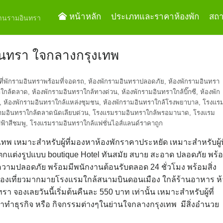
หน้าหลัก
ประเภทและราคาห้องพัก
สถาน
ย่านรามอินทรา
ินทรา ใจกลางกรุงเทพ
ที่พักรามอินทราพร้อมที่จอดรถ
,
ห้องพักรามอินทราปลอดภัย
,
ห้องพักรามอินทรา
าใกล้ตลาด
,
ห้องพักรามอินทราใกล้ทางด่วน
,
ห้องพักรามอินทราใกล้บิ๊กซี
,
ห้องพัก
,
ห้องพักรามอินทราใกล้แหล่งชุมชน
,
ห้องพักรามอินทราใกล้โรงพยาบาล
,
โรงแร
มอินทราใกล้ตลาดนัดเลียบด่วน
,
โรงแรมรามอินทราใกล้พรอมานาด
,
โรงแรม
้าสีชมพู
,
โรงแรมรามอินทราใกล้แฟชั่นไอส์แลนด์ราคาถูก
พ เหมาะสำหรับผู้ที่มองหาห้องพักราคาประหยัด เหมาะสำหรับผู้ที
กแต่งรูปแบบ boutique Hotel ทันสมัย สบาย สะอาด ปลอดภัย พร้
วามปลอดภัย พร้อมมีพนักงานต้อนรับตลอด 24 ชั่วโมง พร้อมสิ่ง
งเที่ยวมากมายโรงแรมใกล้สนามบินดอนเมือง ใกล้ร้านอาหาร ห้
องเลยวันนี้เริ่มต้นคืนละ 550 บาท เท่านั้น เหมาะสำหรับผู้ที่
มาทำธุรกิจ หรือ กิจกรรมต่างๆในย่านใจกลางกรุงเทพ มีสิ่งอำนวย