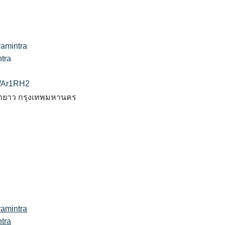
ramintra
ntra
zWAr1RH2
นายาว กรุงเทพมหานคร
ramintra
ntra