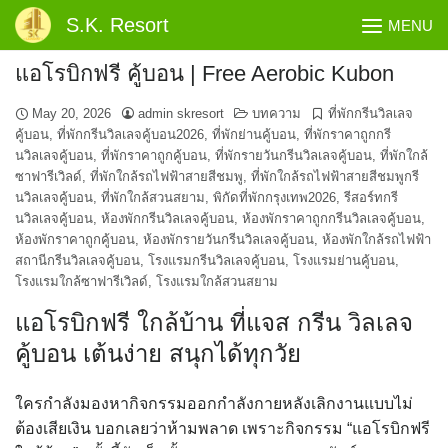
Skip
S.K. Resort
MENU
to
content
แอโรบิกฟรี คู้บอน | Free Aerobic Kubon
May 20, 2026
admin skresort
บทความ
ที่พักกรีนวิลเลจ
คู้บอน
,
ที่พักกรีนวิลเลจคู้บอน2026
,
ที่พักย่านคู้บอน
,
ที่พักราคาถูกกรี
นวิลเลจคู้บอน
,
ที่พักราคาถูกคู้บอน
,
ที่พักรายวันกรีนวิลเลจคู้บอน
,
ที่พักใกล้
ซาฟารีเวิลด์
,
ที่พักใกล้รถไฟฟ้าสายสีชมพู
,
ที่พักใกล้รถไฟฟ้าสายสีชมพูกรี
นวิลเลจคู้บอน
,
ที่พักใกล้สวนสยาม
,
พิกัดที่พักกรุงเทพ2026
,
รีสอร์ทกรี
นวิลเลจคู้บอน
,
ห้องพักกรีนวิลเลจคู้บอน
,
ห้องพักราคาถูกกรีนวิลเลจคู้บอน
,
ห้องพักราคาถูกคู้บอน
,
ห้องพักรายวันกรีนวิลเลจคู้บอน
,
ห้องพักใกล้รถไฟฟ้า
สถานีกรีนวิลเลจคู้บอน
,
โรงแรมกรีนวิลเลจคู้บอน
,
โรงแรมย่านคู้บอน
,
โรงแรมใกล้ซาฟารีเวิลด์
,
โรงแรมใกล้สวนสยาม
แอโรบิกฟรี ใกล้บ้าน ที่แจส กรีน วิลเลจ
คู้บอน เต้นง่าย สนุกได้ทุกวัย
ใครกำลังมองหากิจกรรมออกกำลังกายหลังเลิกงานแบบไม่
ต้องเสียเงิน บอกเลยว่าห้ามพลาด เพราะกิจกรรม “แอโรบิกฟรี