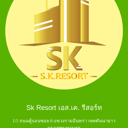
Sk Resort เอส.เค. รีสอร์ท
1/1 ถนนคู้บอนซอย 6 แขวงรามอินทรา เขตคันนายาว
กรุงเทพมหานคร