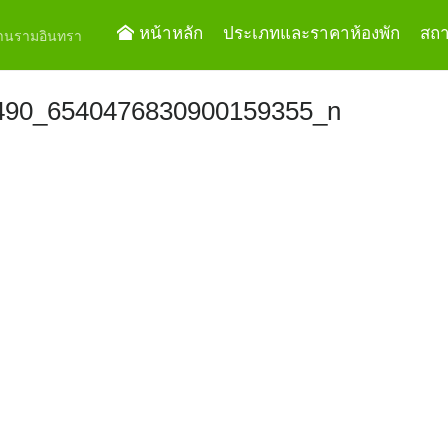
หน้าหลัก
ประเภทและราคาห้องพัก
สถาน
ย่านรามอินทรา
490_6540476830900159355_n