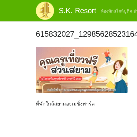
Skip
S.K. Resort
to
ห้องพักสไตล์บูติค 
content
615832027_1298562852316
ที่พักใกล้สยามอะเมซิ่งพาร์ค