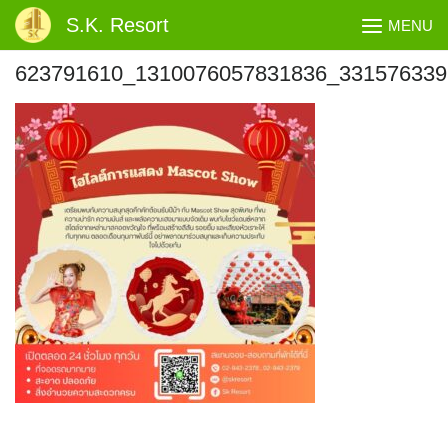
Skip
S.K. Resort
MENU
to
content
623791610_1310076057831836_331576339