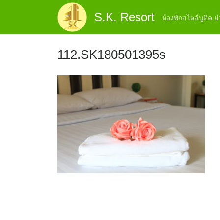
Skip
S.K. Resort
to
ห้องพักสไตล์บูติค 
content
112.SK180501395s