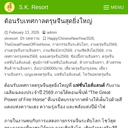
Skip
S.K. Resort
MENU
to
content
ต้อนรับเทศกาลตรุษจีนสุดยิ่งใหญ่
February 13, 2026
admin
skresort
บทความ
HappyChineseNewYear2026
,
TheGreatPowerOfFireHorse
,
กายกรรมจีนระดับโลก
,
งานตรุษจีน2569
,
งานตรุษจีนรามอินทรา
,
งานเชิดมังกร2569
,
งานเชิดสิงโต2569
,
งาน
เทศกาลกรุงเทพ2569
,
ฉลองตรุษจีน2569
,
ช้อปปิ้งรามอินทรา
,
ตรุษจีน
แฟชั่นไอส์แลนด์
,
ศูนย์การค้าแฟชั่นไอส์แลนด์
,
ห้างรามอินทรา
,
ห้างสรรพ
สินค้ารามอินทรา
,
อั่งเปา100000บาท
,
เที่ยวตรุษจีนกรุงเทพ
,
เที่ยว
รามอินทรา
,
เมนูมงคลตรุษจีน
,
แฟชั่นไอส์แลนด์
,
ไหว้ขอพรตรุษจีน
ต้อนรับเทศกาลตรุษจีนสุดยิ่งใหญ่ที่
แฟชั่นไอส์แลนด์
กับงาน
เฉลิมฉลองประจำปี 2569 ภายใต้คอนเซ็ปต์ “The Great
Power of Fire Horse” ที่เนรมิตบรรยากาศห้างให้เต็มไปด้วยสี
แดงแห่งความเฮง ความรุ่งเรือง และพลังแห่งปีม้าไฟ
ภายในงานพบกับการแสดงกายกรรมจีนระดับโลก โชว์สุด
ตระการตาที่หาชมได้ยาก การเชิดสิงโต–เชิดมังกรเสริมสิริ