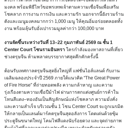
มงคล พร้อมพิธีไหว้ขอพรเทพเจ้าตามความเชื่อจีนเพื่อเสริม
โชคลาภ การงาน การเงิน และความรัก นอกจากนี้ยังรวมร้าน
ดังและเมนูมงคลมากกว่า 1,000 เมนู ให้คุณอิ่มอร่อยตลอดทั้ง
งาน พร้อมลุ้นรับอั่งเปารวมมูลค่ากว่า 100,000 บาท
งานจัดขึ้นระหว่างวันที่ 13–22 กุมภาพันธ์ 2569 ณ ชั้น 1
Center Court โซนรามอินทรา
ใครกำลังมองหาสถานที่เที่ยว
ช่วงตรุษจีน ห้ามพลาดบรรยากาศสุดคึกคักครั้งนี้
ต้อนรับเทศกาลตรุษจีนสุดยิ่งใหญ่ที่
แฟชั่นไอส์แลนด์
กับงาน
เฉลิมฉลองประจำปี 2569 ภายใต้แนวคิด “The Great Power
of Fire Horse” ที่ถ่ายทอดพลัง ความกล้าหาญ และความ
รุ่งเรืองตามความเชื่อปีม้าไฟ ผ่านการตกแต่งศูนย์การค้าใน
โทนสีแดง–ทองอันเป็นสัญลักษณ์แห่งโชคลาภ ความมั่งคั่ง
และความสำเร็จ บริเวณชั้น 1 โซน Center Court จะถูกเนรมิต
ให้กลายเป็นแลนด์มาร์คตรุษจีนสุดอลังการ โดดเด่นด้วยซุ้ม
ประตูจีนขนาดใหญ่ โคมไฟสีแดงนับร้อยดวง และจุดถ่ายภาพ
ธีมม้าไฟที่ออกแบบอย่างประณีต เหมาะสำหรับครอบครัว