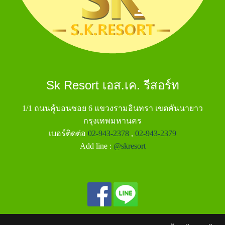
Sk Resort เอส.เค. รีสอร์ท
1/1 ถนนคู้บอนซอย 6 แขวงรามอินทรา เขตคันนายาว
กรุงเทพมหานคร
เบอร์ติดต่อ
02-943-2378
,
02-943-2379
Add line :
@skresort