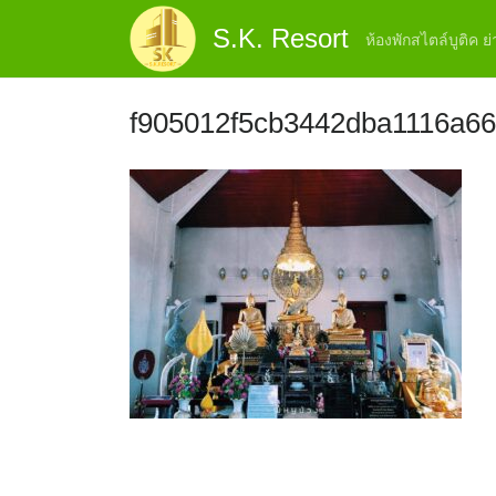
Skip
S.K. Resort
to
ห้องพักสไตล์บูติค 
content
f905012f5cb3442dba1116a66