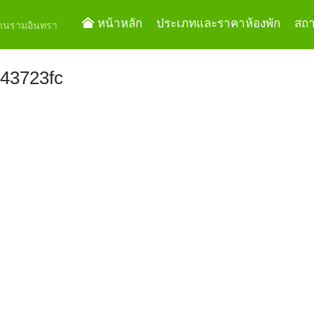
หน้าหลัก
ประเภทและราคาห้องพัก
สถาน
ย่านรามอินทรา
43723fc